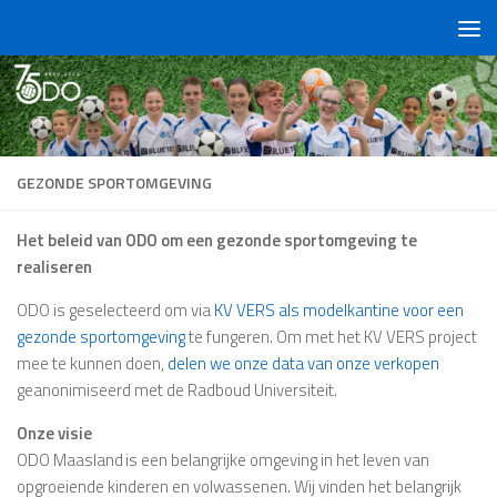
Doorgaan naar inhoud
GEZONDE SPORTOMGEVING
Het beleid van ODO om een gezonde sportomgeving te
realiseren
ODO is geselecteerd om via
KV VERS als modelkantine voor een
gezonde sportomgeving
te fungeren. Om met het KV VERS project
mee te kunnen doen,
delen we onze data van onze verkopen
geanonimiseerd met de Radboud Universiteit.
Onze visie
ODO Maasland is een belangrijke omgeving in het leven van
opgroeiende kinderen en volwassenen. Wij vinden het belangrijk