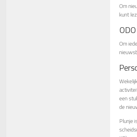
Om nieu
kunt le
ODO 
Om iede
nieuwsb
Perso
Wekelij
activite
een stuk
de nieu
Plunje 
scheids