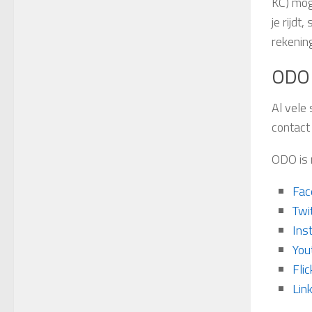
KC) mog
je rijd
rekenin
ODO 
Al vele
contact
ODO is n
Fac
Twi
Ins
You
Flic
Lin