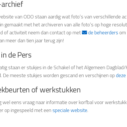
-archief
ebsite van ODO staan aardig wat foto’s van verschillende act
in gemaakt met het archiveren van alle foto’s op hoge resolu
jd of activiteit neem dan contact op met
de beheerders
om d
an meer dan tien jaar terug zijn!
in de Pers
tig staan er stukjes in de Schakel of het Algemeen Dagbl
. De meeste stukjes worden gescand en verschijnen op
deze
ekbeurten of werkstukken
og wel eens vraag naar informatie over korfbal voor werkstu
ier op ingespeeld met een
speciale website
.