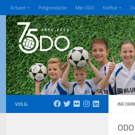
Actueel
Potgrondactie
Mijn ODO
Korfbal
Ov
Doorgaan naar inhoud
VOLG:
INFORM
ODO 