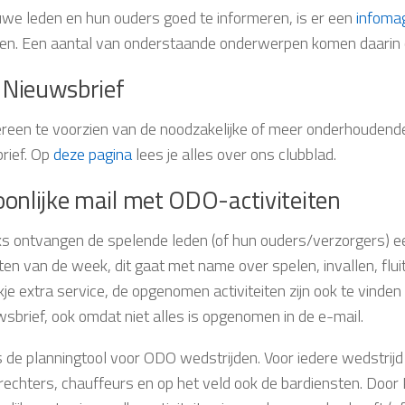
we leden en hun ouders goed te informeren, is er een
infoma
zen. Een aantal van onderstaande onderwerpen komen daarin 
Nieuwsbrief
reen te voorzien van de noodzakelijke of meer onderhoudende
rief. Op
deze pagina
lees je alles over ons clubblad.
onlijke mail met ODO-activiteiten
ks ontvangen de spelende leden (of hun ouders/verzorgers) ee
iten van de week, dit gaat met name over spelen, invallen, flu
je extra service, de opgenomen activiteiten zijn ook te vinden
wsbrief, ook omdat niet alles is opgenomen in de e-mail.
is de planningtool voor ODO wedstrijden. Voor iedere wedstrij
rechters, chauffeurs en op het veld ook de bardiensten. Door P