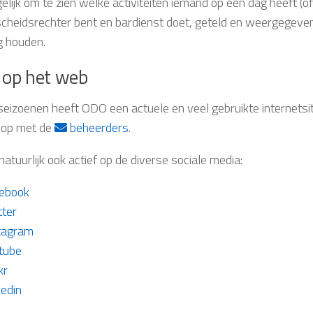
elijk om te zien welke activiteiten iemand op een dag heeft (o
t, scheidsrechter bent en bardienst doet, geteld en weergegeve
g houden.
op het web
 seizoenen heeft ODO een actuele en veel gebruikte internetsit
 op met de
beheerders
.
atuurlijk ook actief op de diverse sociale media:
ebook
tter
tagram
tube
kr
kedin