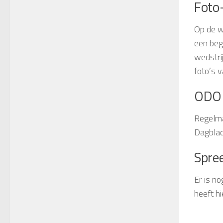
Foto
Op de w
een beg
wedstri
foto’s v
ODO 
Regelma
Dagblad
Spre
Er is n
heeft h