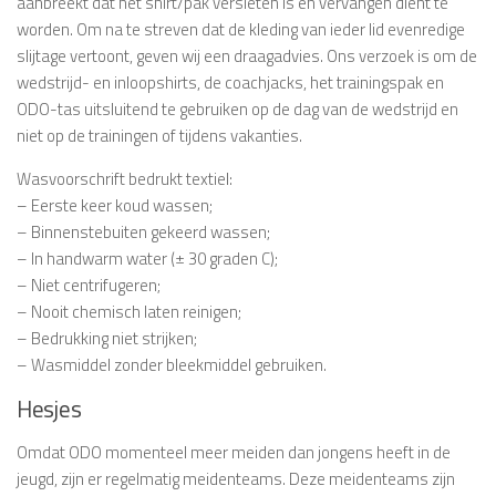
aanbreekt dat het shirt/pak versleten is en vervangen dient te
worden. Om na te streven dat de kleding van ieder lid evenredige
slijtage vertoont, geven wij een draagadvies. Ons verzoek is om de
wedstrijd- en inloopshirts, de coachjacks, het trainingspak en
ODO-tas uitsluitend te gebruiken op de dag van de wedstrijd en
niet op de trainingen of tijdens vakanties.
Wasvoorschrift bedrukt textiel:
– Eerste keer koud wassen;
– Binnenstebuiten gekeerd wassen;
– In handwarm water (± 30 graden C);
– Niet centrifugeren;
– Nooit chemisch laten reinigen;
– Bedrukking niet strijken;
– Wasmiddel zonder bleekmiddel gebruiken.
Hesjes
Omdat ODO momenteel meer meiden dan jongens heeft in de
jeugd, zijn er regelmatig meidenteams. Deze meidenteams zijn