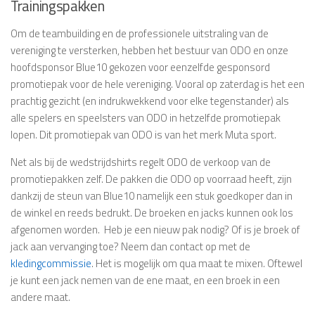
Trainingspakken
Om de teambuilding en de professionele uitstraling van de
vereniging te versterken, hebben het bestuur van ODO en onze
hoofdsponsor Blue10 gekozen voor eenzelfde gesponsord
promotiepak voor de hele vereniging. Vooral op zaterdag is het een
prachtig gezicht (en indrukwekkend voor elke tegenstander) als
alle spelers en speelsters van ODO in hetzelfde promotiepak
lopen. Dit promotiepak van ODO is van het merk Muta sport.
Net als bij de wedstrijdshirts regelt ODO de verkoop van de
promotiepakken zelf. De pakken die ODO op voorraad heeft, zijn
dankzij de steun van Blue10 namelijk een stuk goedkoper dan in
de winkel en reeds bedrukt. De broeken en jacks kunnen ook los
afgenomen worden. Heb je een nieuw pak nodig? Of is je broek of
jack aan vervanging toe? Neem dan contact op met de
kledingcommissie
. Het is mogelijk om qua maat te mixen. Oftewel
je kunt een jack nemen van de ene maat, en een broek in een
andere maat.