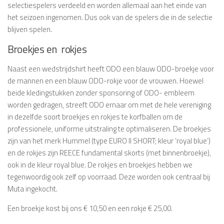
selectiespelers verdeeld en worden allemaal aan het einde van
het seizoen ingenomen. Dus ook van de spelers die in de selectie
blijven spelen.
Broekjes en rokjes
Naast een wedstrijdshirt heeft ODO een blauw ODO-broekje voor
de mannen en een blauw ODO-rokje voor de vrouwen. Hoewel
beide kledingstukken zonder sponsoring of ODO- embleem
worden gedragen, streeft ODO ernaar om met de hele vereniging
in dezelfde soort broekjes en rokjes te korfballen om de
professionele, uniforme uitstraling te optimaliseren. De broekjes
zijn van het merk Hummel (type EURO ll SHORT; kleur ‘royal blue’)
en de rokjes zijn REECE fundamental skorts (met binnenbroekje),
ook in de kleur royal blue. De rokjes en broekjes hebben we
tegenwoordig ook zelf op voorraad. Deze worden ook centraal bij
Muta ingekocht.
Een broekje kost bij ons € 10,50 en een rokje € 25,00.