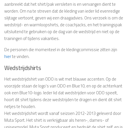
aanbreekt dat het shirt/pak versleten is en vervangen dient te
worden. Om na te streven dat de kleding van ieder lid evenredige
slijtage vertoont, geven wij een draagadvies. Ons verzoek is om de
wedstrijd- en warmloopshirts, de coachjacks, en het trainingspak
uitsluitend te gebruiken op de dag van de wedstrijd en niet op de
trainingen of tijdens vakanties.
De personen die momenteel in de kledingcommissie zitten zijn
hier
te vinden.
Wedstrijdshirts
Het wedstrijdshirt van ODO is wit met blauwe accenten. Op de
voorzijde staan de logo’s van ODO en Blue10, en op de achterkant
ook een Blue10-logo. Ieder lid dat wedstrijden voor ODO speelt,
hoort dit shirt tijdens deze wedstrijden te dragen en dient dit shirt
netjes te houden.
Het wedstrijdshirt wordt vanaf seizoen 2012-2013 geleverd door
Muta Sport. Het shirt is verkrijgbaar als heren-, dames- of
unisexmodel. Muta Sport produceert en bedrukt de shirt zelf, en is