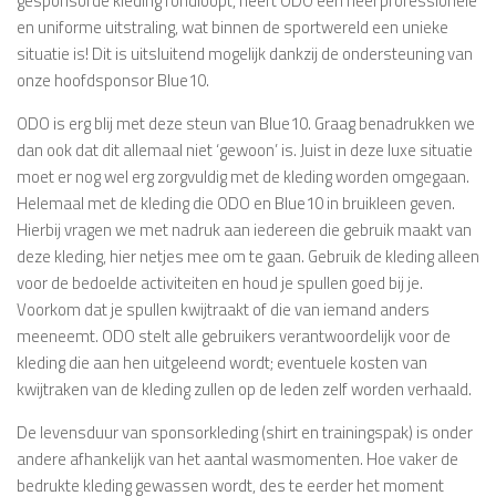
gesponsorde kleding rondloopt, heeft ODO een heel professionele
en uniforme uitstraling, wat binnen de sportwereld een unieke
situatie is! Dit is uitsluitend mogelijk dankzij de ondersteuning van
onze hoofdsponsor Blue10.
ODO is erg blij met deze steun van Blue10. Graag benadrukken we
dan ook dat dit allemaal niet ‘gewoon’ is. Juist in deze luxe situatie
moet er nog wel erg zorgvuldig met de kleding worden omgegaan.
Helemaal met de kleding die ODO en Blue10 in bruikleen geven.
Hierbij vragen we met nadruk aan iedereen die gebruik maakt van
deze kleding, hier netjes mee om te gaan. Gebruik de kleding alleen
voor de bedoelde activiteiten en houd je spullen goed bij je.
Voorkom dat je spullen kwijtraakt of die van iemand anders
meeneemt. ODO stelt alle gebruikers verantwoordelijk voor de
kleding die aan hen uitgeleend wordt; eventuele kosten van
kwijtraken van de kleding zullen op de leden zelf worden verhaald.
De levensduur van sponsorkleding (shirt en trainingspak) is onder
andere afhankelijk van het aantal wasmomenten. Hoe vaker de
bedrukte kleding gewassen wordt, des te eerder het moment