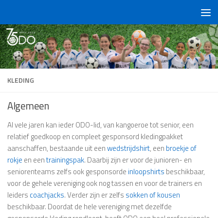
Doorgaan naar inhoud
KLEDING
Algemeen
Al vele jaren kan ieder ODO-lid, van kangoeroe tot senior, een
relatief goedkoop en compleet gesponsord kledingpakket
aanschaffen, bestaande uit een
wedstrijdshirt
, een
broekje of
rokje
en een
trainingspak
. Daarbij zijn er voor de junioren- en
seniorenteams zelfs ook gesponsorde
inloopshirts
beschikbaar,
voor de gehele vereniging ook nog tassen en voor de trainers en
leiders
coachjacks
. Verder zijn er zelfs
sokken of kousen
beschikbaar. Doordat de hele vereniging met dezelfde