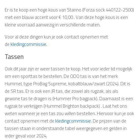
Er is te koop een hoge kous van Stanno (Forza sock 440122-2500)
met een blauw accent voor € 10,00 . Van deze hoge kous is een
kleine voorraad aanwezig in verschillende maten.
Voor al deze dingen kun je ook contact opnemen met
de
kledingcommissie
.
Tassen
Ook dit jaar zijn er weer tassen te koop. Het voor ieder lid mogelijk
om een sporttas te bestellen. De ODO tas is van het merk
Hummel, type ProBag Supreme, kobaltblauw/zwart (2024). Dit is
de SR tas. Er is ook een JR tas, die zowel als rugzak, als als
gewone tas te dragen is (Hummer Pro bagpack). Daarnaast is een
rugzak te verkrijgen (Hummel Brighton backpack) . Laat het ons
weten wanneer je een tas zou willen bestellen. Hiervoor kun je ook
contact opnemen met de
kledingcommissie
. De prijzen van de
tassen staan in onderstaande tabel weergegeven en gelden in
ieder geval voor 2024.