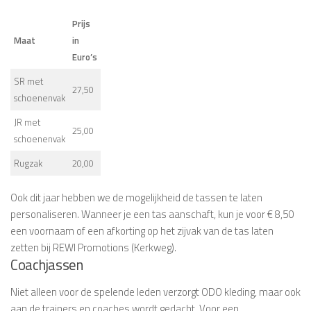
Prijs
Maat
in
Euro’s
SR met
27,50
schoenenvak
JR met
25,00
schoenenvak
Rugzak
20,00
Ook dit jaar hebben we de mogelijkheid de tassen te laten
personaliseren. Wanneer je een tas aanschaft, kun je voor € 8,50
een voornaam of een afkorting op het zijvak van de tas laten
zetten bij REWI Promotions (Kerkweg).
Coachjassen
Niet alleen voor de spelende leden verzorgt ODO kleding, maar ook
aan de trainers en coaches wordt gedacht. Voor een