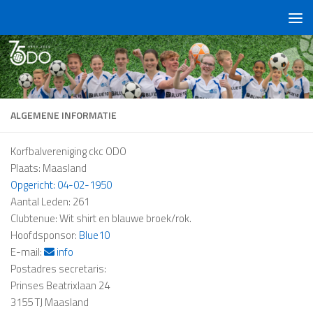
Doorgaan naar inhoud
ALGEMENE INFORMATIE
Korfbalvereniging ckc ODO
Plaats: Maasland
Opgericht: 04-02-1950
Aantal Leden: 261
Clubtenue: Wit shirt en blauwe broek/rok.
Hoofdsponsor:
Blue10
E-mail:
info
Postadres secretaris:
Prinses Beatrixlaan 24
3155 TJ Maasland