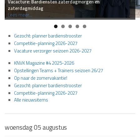
Vacacture: Bardiensten zaterdagmorgen en
zaterdagmiddag
Competitie-planning 2026-2027
maaltijden ODO 1
Fit blijven bij ODO — De donderdag-shortcut
Voor iedereen: seizoensafsluiting met de viskraam
Lees meer…
Lees meer…
Lees meer…
Lees meer…
Lees meer…
Gezocht: planner bardienstrooster
Competitie-planning 2026-2027
Vacature verzorger seizoen 2026-2027
KNVK Magazine #4 2025-2026
Opstellingen Teams + Trainers seizoen 26/27
Op naar de zomervakantie!
Gezocht: planner bardienstrooster
Competitie-planning 2026-2027
Alle nieuwsitems
woensdag 05 augustus