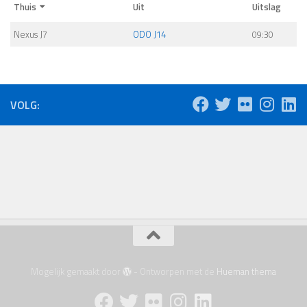
Thuis
Uit
Uitslag
Nexus J7
ODO J14
09:30
VOLG:
Mogelijk gemaakt door
- Ontworpen met de
Hueman thema