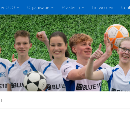
er ODO
Organisatie
Praktisch
Lid worden
Con
CT