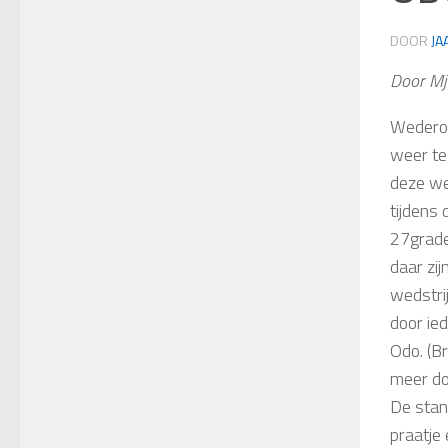
DOOR
JA
Door Mj
Wederom
weer te
deze we
tijdens
27grade
daar zi
wedstri
door ie
Odo. (B
meer do
De stan
praatje