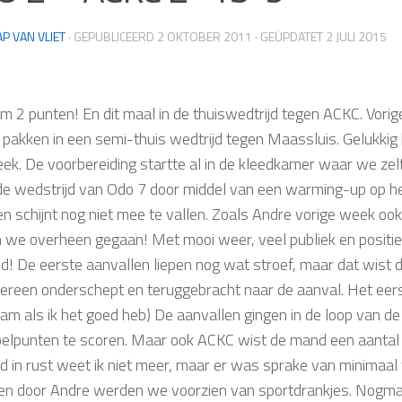
AP VAN VLIET
· GEPUBLICEERD
2 OKTOBER 2011
· GEÜPDATET
2 JULI 2015
 2 punten! En dit maal in de thuiswedtrijd tegen ACKC. Vor
 pakken in een semi-thuis wedtrijd tegen Maassluis. Gelukkig
ek. De voorbereiding startte al in de kleedkamer waar we ze
 de wedstrijd van Odo 7 door middel van een warming-up op 
n schijnt nog niet mee te vallen. Zoals Andre vorige week ook
jn we overheen gegaan! Met mooi weer, veel publiek en positi
jd! De eerste aanvallen liepen nog wat stroef, maar dat wist
dereen onderschept en teruggebracht naar de aanval. Het eer
ram als ik het goed heb) De aanvallen gingen in de loop van de
elpunten te scoren. Maar ook ACKC wist de mand een aantal ke
d in rust weet ik niet meer, maar er was sprake van minimaal v
 en door Andre werden we voorzien van sportdrankjes. Nogma