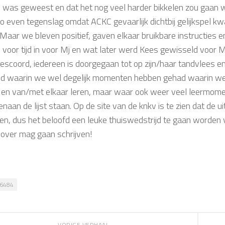
n was geweest en dat het nog veel harder bikkelen zou gaan w
o even tegenslag omdat ACKC gevaarlijk dichtbij gelijkspel k
 Maar we bleven positief, gaven elkaar bruikbare instructies e
 voor tijd in voor Mj en wat later werd Kees gewisseld voor M
gescoord, iedereen is doorgegaan tot op zijn/haar tandvlees e
jd waarin we wel degelijk momenten hebben gehad waarin we 
en van/met elkaar leren, maar waar ook weer veel leermomen
naan de lijst staan. Op de site van de knkv is te zien dat de 
ren, dus het beloofd een leuke thuiswedstrijd te gaan worden 
 over mag gaan schrijven!
6484
VORIGE VERHAAL