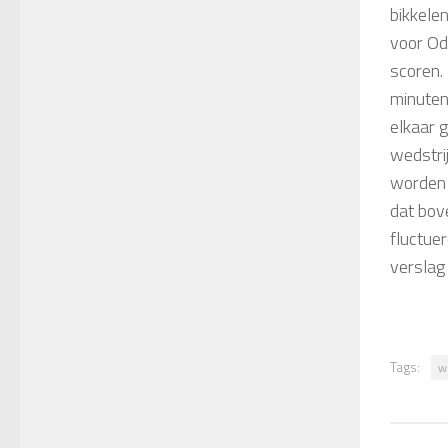
bikkele
voor Od
scoren.
minuten
elkaar 
wedstri
worden 
dat bove
fluctue
verslag
Tags:
w