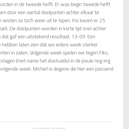
orden in de tweede helft. Er was begin tweede helft
wam door een aantal doelpunten achter elkaar te
n wisten zo toch weer uit te lopen. Iris kwam er 25
ark. De doelpunten werden in korte tijd snel achter
n dat gaf een uitstekend resultaat. 13-09. Een
hebben laten zien dat we iedere week sterker
ten in zaten. Volgende week spelen we tegen Fiks,
uitslagen (met name het doelsaldo) in de poule nog erg
volgende week. Michiel is degene die hier een passend
VOLGENDE VERHAAL