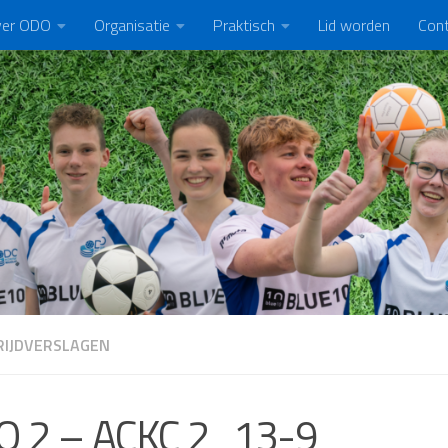
er ODO
Organisatie
Praktisch
Lid worden
Con
IJDVERSLAGEN
O 2 – ACKC 2 13-9