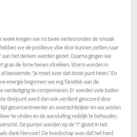
ige week kregen we na twee verliesrondes de smaak
 hebben we de positieve vibe door kunnen zetten naar
lf aan het denken werden gezet. Daarna gingen we
het gras de lome benen strekken. Warm worden in
 al benoemde: "je moet over dat dooie punt heen.." En
eve energie begonnen we erg fanatiek aan de
 de verdediging te compenseren. Er werden vele ballen
ste doelpunt werd dan ook verdient gescoord door
 tijd geconcentreerder en overzichtelijker en we wisten
er te vinden en de aansluiting redelijk te behouden.
erschil. De punten werden op de "i" gezet in het
als dank hiervoor! De boodschap was dat het hard