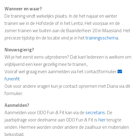
Wanneer en waar?
De training vindt wekelijks plaats. In de het najaar en winter
trainen we in de Hofstede of in het Lentiz. Het voorjaar en de
zomer trainen we buiten aan de Baanderheer 20 in Maasland. Het
precieze tijdstip én de locatie vind je in het
trainingsschema
.
Nieuwsgierig?
Wil je het eerst eens uitproberen? Dat kan! Iedereen is welkom om
vrijblijvend een keer gezellig mee te trainen.,
Vooraf wel graag even aanmelden via het contactformulier
funenfit
Ook voor andere vragen kun je contact opnemen met Diana via dit
formulier.
Aanmelden?
Aanmelden voor ODO Fun & Fit kan via de
secretaris
. De
jaarbijdrage voor deelname aan ODO Fun & Fit is
hier
terug te
vinden. Hiermee worden onder andere de zaalhuur en materialen
bekostigd.