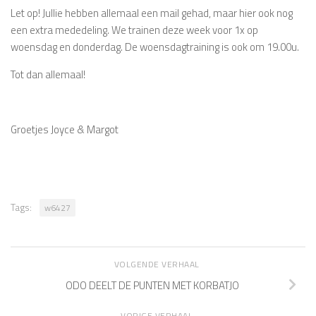
Let op! Jullie hebben allemaal een mail gehad, maar hier ook nog
een extra mededeling. We trainen deze week voor 1x op
woensdag en donderdag. De woensdagtraining is ook om 19.00u.
Tot dan allemaal!
Groetjes Joyce & Margot
Tags:
w6427
VOLGENDE VERHAAL
ODO DEELT DE PUNTEN MET KORBATJO
VORIGE VERHAAL