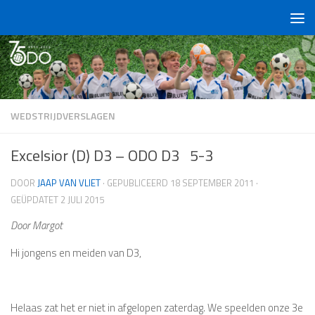
Doorgaan naar inhoud
WEDSTRIJDVERSLAGEN
Excelsior (D) D3 – ODO D3 5-3
DOOR
JAAP VAN VLIET
· GEPUBLICEERD
18 SEPTEMBER 2011
·
GEÜPDATET
2 JULI 2015
Door Margot
Hi jongens en meiden van D3,
Helaas zat het er niet in afgelopen zaterdag. We speelden onze 3e