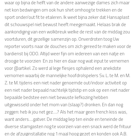
waar op bijna de helft van de andere aanwezige dames zich maar
net kon bedwingen om ook hun shirt omhoog te trekken en de
sport onder/out fit te etaleren. Ik weet bijna zeker dat Hansaplast
dit schouwspel niet bewust heeft meegemaakt. Helaas brak de
aankondiging van een wolkbreuk welke de rest van de middag zou
voortduren, dit gezellige samenzijn op. Onverdroten toog Uw
reporter voorts naar de douches om zich gereed te maken voor de
bardienst bij ODO. Altijd weer fijn om iedereen van een natje en
droogje te voorzien En zo hier en daar nog wat input te vernemen
voor @artikel. Zo werd al lege flesjes ophalend een anekdote
vernomen waarbij de mannelijke hoofdrolspelers Sv. L. te M. en M.
Z. te M. tijdens een niet nader genoemde out/indoor activiteit op
een niet nader bepaald nachtelijk tijdstip en ook op een niet nader
bepaalde bedstee een niet bewuste liefkozing hebben
uitgewisseld onder het mom van (slaap?) dronken. En dan nog
zeggen: heb ik jou net gez….? Als het maar geen french kiss was,
want anders….gatver. De middag liep ten einde en teneinde de
diverse stamgasten nog te voorzien van een snack werd de frituur
en de afzuiginstallatie nog 1 maal hoog gezet en konden ook A.B.