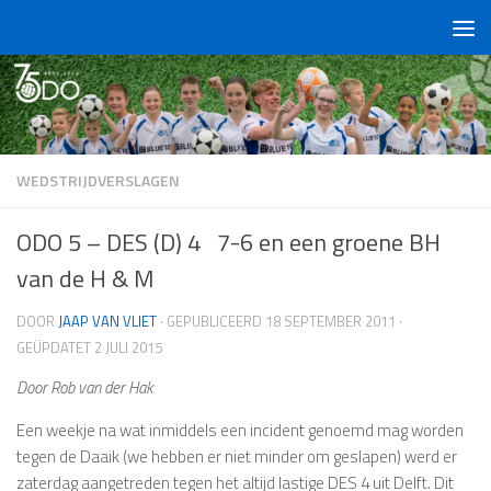
Doorgaan naar inhoud
WEDSTRIJDVERSLAGEN
ODO 5 – DES (D) 4 7-6 en een groene BH
van de H & M
DOOR
JAAP VAN VLIET
· GEPUBLICEERD
18 SEPTEMBER 2011
·
GEÜPDATET
2 JULI 2015
Door Rob van der Hak
Een weekje na wat inmiddels een incident genoemd mag worden
tegen de Daaik (we hebben er niet minder om geslapen) werd er
zaterdag aangetreden tegen het altijd lastige DES 4 uit Delft. Dit