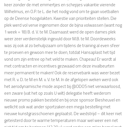
keer zonder de met emmertjes en schepjes vakantie vierende
Wilhelmus, en O.P. te L. die het nodig vond om te gaan voetballen
op de Deense hoogvlakten. Kwestie van prioriteiten stellen. Die
plek werd vol verve ingenomen door de bijna volwassen (want nog
1 week = 18) B. d. V. te M. Daarnaast werd de open dames plek
weer zeer verdienstelijk ingevuld door M.B. te M. Doordeweeks
was zij ook al zo behulpzaam om tijdens de training al even sfeer
te proeven en gewoon mee te doen, totdat Hansaplast het tijd
vond om zijn entree op het veld te maken. Chapeau! Er wordt al
met contracten en incentives gezwaaid om deze invalbeurten
meer permanent te maken! Ook de reservebank was weer bezet
met R. v. D. te M en M. v. V. te M. In de afgelopen weken werd ook
het aerodynamische mode aspect bij @ODO5 niet verwaarloosd,
een zware (vat het op zoals U wilt) delegatie heeft wederom
nieuwe promo pakken besteld en bij onze sponsor Biesheuvel en
wellicht ook wat ander sportzaken een mega bestelling met
nieuwe kunstgrasschoenen geplaatst. De wedstrijd – dit keer niet
geteisterd door te warme temperaturen maar wel weer een net