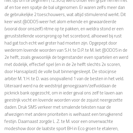
niet tijd om te beginnen (12.30 u) werd onder een grijze hemel met
af en toe een spatje de bal uitgenomen. Er waren zelfs meer dan
de gebruikelijke 2 toeschouwers, wat altijd stimulerend werkt. Dit
keer wist @ODO5 weer het alom erkende en gewaardeerde
(vooral door onszelf) ritme op te pakken, en weldra stond er een
geruststellende voorsprong op het scorebord, alhoewel bij rust
had gat toch echt wel groter had moeten zijn. Opgepept door
wederom lovende woorden van S.H. te D.P. te M. liet @ODO5 in de
2e helft, zoals gewoonlijk de tegenstander even spartelen en werd
met dodelijk, effectief spel (en in de 2e helft slechts 2x scoren,
door Hansaplast) de volle buit binnengesleept. De stoicijnse
arbiter M. 't H. te D. was onopvallend 1 van de besten in het veld.
Uiteraard werd na de wedstrijd genoegzaam/zelfvoldaan de
picknick bank opgezocht, om in ieder geval ons zelf te laven aan
geestrijk vocht en lovende woorden voor de zojuist neergezette
daden. Druk SMS verkeer met smalende teksten naar de
afwezigen met andere prioriteiten is welhaast een terugkerend
festijn. Daarnaast zorgde L .Z. te M. voor een onverwachte
modeshow door de laatste sport BH in Eco groen te etaleren,