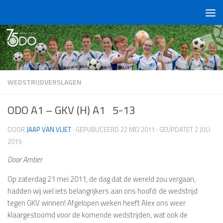
Doorgaan naar inhoud
WEDSTRIJDVERSLAGEN
ODO A1 – GKV (H) A1 5-13
DOOR
JAAP VAN VLIET
· GEPUBLICEERD
22 MEI 2011
· GEÜPDATET
2 JULI
2015
Door Amber
Op zaterdag 21 mei 2011, de dag dat de wereld zou vergaan,
hadden wij wel iets belangrijkers aan ons hoofd: de wedstrijd
tegen GKV winnen! Afgelopen weken heeft Alex ons weer
klaargestoomd voor de komende wedstrijden, wat ook de