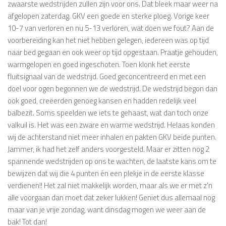
zwaarste wedstrijden zullen zijn voor ons. Dat bleek maar weer na
afgelopen zaterdag. GKV een goede en sterke ploeg. Vorige keer
10-7 van verloren en nu 5-13 verloren, wat doen we fout? Aan de
voorbereiding kan het niet hebben gelegen, iedereen was op tijd
naar bed gegaan en ook weer op tijd opgestaan. Praatje gehouden,
warmgelopen en goed ingeschoten. Toen klonk het eerste
fluitsignaal van de wedstrijd. Goed geconcentreerd en met een
doel voor ogen begonnen we de wedstrijd. De wedstrijd begon dan
ook goed, creëerden genoeg kansen en hadden redelijk veel
balbezit. Soms speelden we iets te gehaast, wat dan toch onze
valkuil is. Het was een zware en warme wedstrijd. Helaas konden
wij de achterstand niet meer inhalen en pakten GKV beide punten.
Jammer, ik had het zelf anders voorgesteld. Maar er zitten nog 2
spannende wedstrijden op ons te wachten, de laatste kans om te
bewijzen dat wij die 4 punten én een plekje in de eerste klasse
verdienen!! Het zal niet makkelijk worden, maar als we er met z'n
alle voorgaan dan moet dat zeker lukken! Geniet dus allemaal nog
maar van je vrije zondag, want dinsdag mogen we weer aan de
bak! Tot dan!