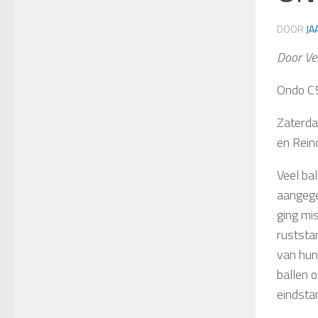
DOOR
JA
Door Ve
Ondo C
Zaterda
en Rein
Veel ba
aangege
ging mi
ruststa
van hun
ballen 
eindsta