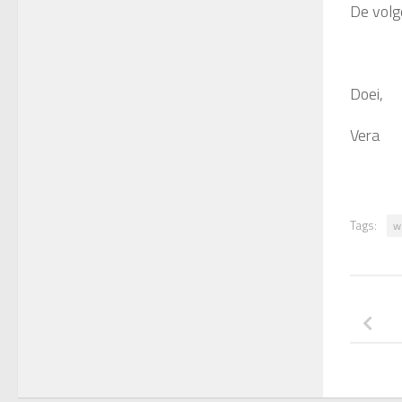
De volg
Doei,
Vera
Tags:
w