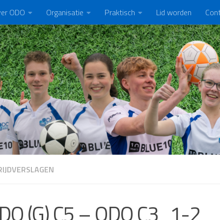
er ODO
Organisatie
Praktisch
Lid worden
Con
IJDVERSLAGEN
DO (G) C5 – ODO C3 1-2