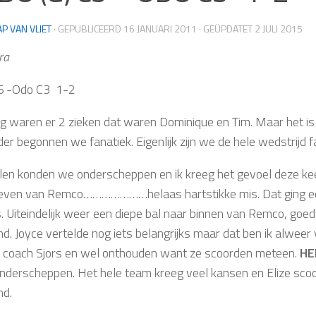
AP VAN VLIET
· GEPUBLICEERD
16 JANUARI 2011
· GEÜPDATET
2 JULI 2015
ra
5 -Odo C3 1-2
g waren er 2 zieken dat waren Dominique en Tim. Maar het is
der begonnen we fanatiek. Eigenlijk zijn we de hele wedstrijd 
llen konden we onderscheppen en ik kreeg het gevoel deze keer
ven van Remco…………………helaas hartstikke mis. Dat ging een 
s. Uiteindelijk weer een diepe bal naar binnen van Remco, go
nd. Joyce vertelde nog iets belangrijks maar dat ben ik alwee
 coach Sjors en wel onthouden want ze scoorden meteen.
HEL
onderscheppen. Het hele team kreeg veel kansen en Elize scoord
nd.