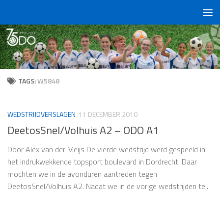
Doorgaan naar inhoud
TAGS:
W5848
WEDSTRIJDVERSLAGEN
11 DECEMBER 2010
DeetosSnel/Volhuis A2 – ODO A1
Door Alex van der Meijs De vierde wedstrijd werd gespeeld in
het indrukwekkende topsport boulevard in Dordrecht. Daar
mochten we in de avonduren aantreden tegen
DeetosSnel/Volhuis A2. Nadat we in de vorige wedstrijden te...