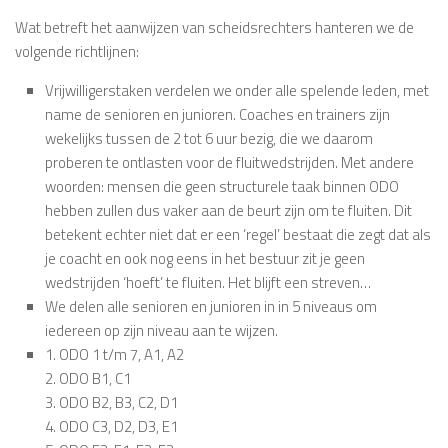
Wat betreft het aanwijzen van scheidsrechters hanteren we de
volgende richtlijnen:
Vrijwilligerstaken verdelen we onder alle spelende leden, met
name de senioren en junioren. Coaches en trainers zijn
wekelijks tussen de 2 tot 6 uur bezig, die we daarom
proberen te ontlasten voor de fluitwedstrijden. Met andere
woorden: mensen die geen structurele taak binnen ODO
hebben zullen dus vaker aan de beurt zijn om te fluiten. Dit
betekent echter niet dat er een ‘regel’ bestaat die zegt dat als
je coacht en ook nog eens in het bestuur zit je geen
wedstrijden ‘hoeft’ te fluiten. Het blijft een streven…
We delen alle senioren en junioren in in 5 niveaus om
iedereen op zijn niveau aan te wijzen.
1. ODO 1 t/m 7, A1, A2
2. ODO B1, C1
3. ODO B2, B3, C2, D1
4. ODO C3, D2, D3, E1