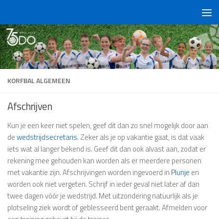
Doorgaan naar inhoud
KORFBAL ALGEMEEN
Afschrijven
Kun je een keer niet spelen, geef dit dan zo snel mogelijk door aan
de
wedstrijdsecretaris
. Zeker als je op vakantie gaat, is dat vaak
iets wat al langer bekend is. Geef dit dan ook alvast aan, zodat er
rekening mee gehouden kan worden als er meerdere personen
met vakantie zijn. Afschrijvingen worden ingevoerd in
Plunje
en
worden ook niet vergeten. Schrijf in ieder geval niet later af dan
twee dagen vóór je wedstrijd. Met uitzondering natuurlijk als je
plotseling ziek wordt of geblesseerd bent geraakt. Afmelden voor