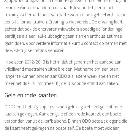
8, op woensdagavond op het kunstgrasveld in het voor- en najaar
en in de wintermaanden in de zaal. Kijk voor de tijden in het
trainingsschema. U bent van harte welkom om, geheel vrijblijvend,
eens te komen trainen. Ervaring is niet vereist. De ervaring leert
echter dat ook de onervaren midwekers spoedig de (onderlinge)
partijtjes als een leuke uitdaging gaan zien en enthousiast mee
gaan doen. Voor verdere informatie kunt u contact op nemen met
de wedstrijdsecretaris senioren.
In seizoen 2012/2013 is het initiatief genomen het aanbod aan
vrijblijvend meetrainen uit te breiden. Met name om senioren
langer te kunnen binden aan ODO als iedere week spelen niet
meer het doel is. Informeer bij de
TC
voor de stand van zaken.
Gele en rode kaarten
ODO heeft het afgelopen seizoen gelukkig niet veel gele of rode
kaarten gekregen. Aan een gele of een rode kaart zit een boete
verbonden vanuit de korfbalbond. Binnen ODO betaalt diegene die
de kaart heeft gekregen de boete zelf. De boete moet voldaan