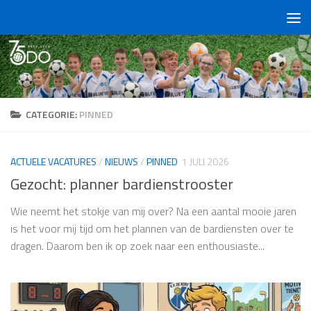
Doorgaan naar inhoud
CATEGORIE:
PINNED
ACTUELE VACATURES
/
NIEUWS
/
PINNED
1 JULI 2026
Gezocht: planner bardienstrooster
Wie neemt het stokje van mij over? Na een aantal mooie jaren
is het voor mij tijd om het plannen van de bardiensten over te
dragen. Daarom ben ik op zoek naar een enthousiaste...