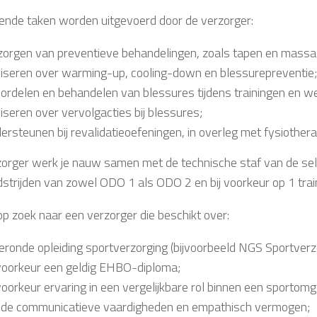
ende taken worden uitgevoerd door de verzorger:
zorgen van preventieve behandelingen, zoals tapen en massa
iseren over warming-up, cooling-down en blessurepreventie;
ordelen en behandelen van blessures tijdens trainingen en we
iseren over vervolgacties bij blessures;
ersteunen bij revalidatieoefeningen, in overleg met fysiother
zorger werk je nauw samen met de technische staf van de selec
dstrijden van zowel ODO 1 als ODO 2 en bij voorkeur op 1 tra
 op zoek naar een verzorger die beschikt over:
eronde opleiding sportverzorging (bijvoorbeeld NGS Sportverzor
 voorkeur een geldig EHBO-diploma;
 voorkeur ervaring in een vergelijkbare rol binnen een sportomg
de communicatieve vaardigheden en empathisch vermogen;