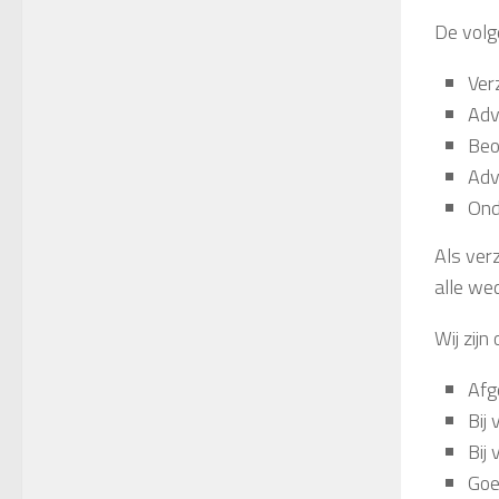
De volg
Ver
Adv
Beo
Adv
Ond
Als ver
alle we
Wij zijn
Afg
Bij
Bij
Goe