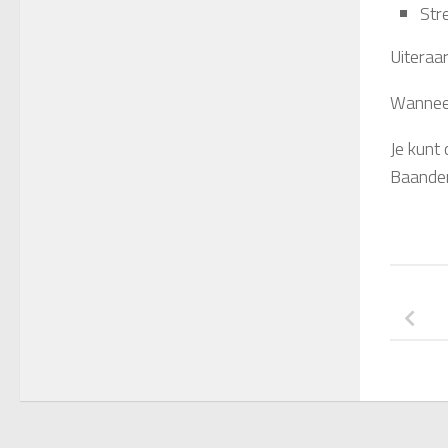
Str
Uiteraa
Wanneer
Je kunt
Baander