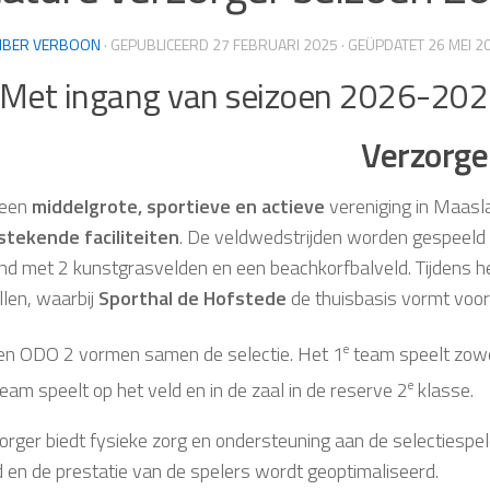
BER VERBOON
· GEPUBLICEERD
27 FEBRUARI 2025
· GEÜPDATET
26 MEI 2
Met ingang van seizoen 2026-2027
Verzorge
 een
middelgrote, sportieve en actieve
vereniging in Maasl
stekende faciliteiten
. De veldwedstrijden worden gespeeld
d met 2 kunstgrasvelden en een beachkorfbalveld. Tijdens he
llen, waarbij
Sporthal de Hofstede
de thuisbasis vormt voor
n ODO 2 vormen samen de selectie. Het 1
e
team speelt zowel
eam speelt op het veld en in de zaal in de reserve 2
e
klasse.
orger biedt fysieke zorg en ondersteuning aan de selecties
d en de prestatie van de spelers wordt geoptimaliseerd.