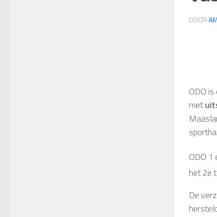
DOOR
AM
ODO is
met
uit
Maaslan
sportha
ODO 1 e
het 2e t
De verz
herstel