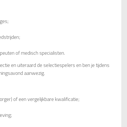
ges;
dstrijden;
apeuten of medisch specialisten.
tie en uiteraard de selectiespelers en ben je tijdens
iningsavond aanwezig.
ger) of een vergelijkbare kwalificatie;
eving;