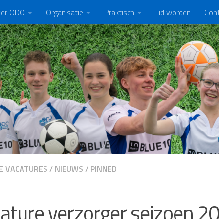
er ODO
Organisatie
Praktisch
Lid worden
Con
E VACATURES
/
NIEUWS
/
PINNED
ature verzorger seizoen 