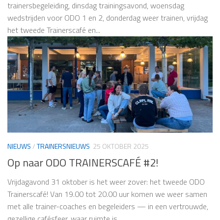
trainersbegeleiding, dinsdag trainingsavond, woensdag
wedstrijden voor ODO 1 en 2, donderdag weer trainen, vrijdag
het tweede Trainerscafé en...
NIEUWS
/
TRAINERSNIEUWS
25 OKTOBER 2025
Op naar ODO TRAINERSCAFÉ #2!
Vrijdagavond 31 oktober is het weer zover: het tweede ODO
Trainerscafé! Van 19.00 tot 20.00 uur komen we weer samen
met alle trainer-coaches en begeleiders — in een vertrouwde,
gezellige cafésfeer, waar ruimte is...