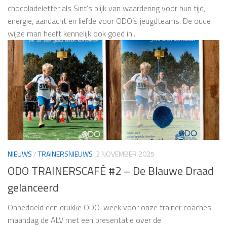
chocoladeletter als Sint’s blijk van waardering voor hun tijd,
energie, aandacht en liefde voor ODO’s jeugdteams. De oude
wijze man heeft kennelijk ook goed in...
NIEUWS
/
TRAINERSNIEUWS
2 NOVEMBER 2025
ODO TRAINERSCAFÉ #2 – De Blauwe Draad
gelanceerd
Onbedoeld een drukke ODO-week voor onze trainer coaches:
maandag de ALV met een presentatie over de