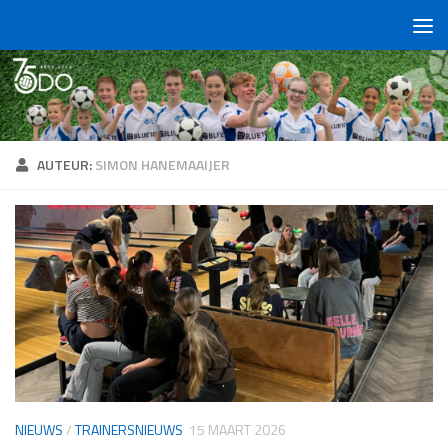
Doorgaan naar inhoud
AUTEUR:
SIMON HANEMAAIJER
NIEUWS
/
TRAINERSNIEUWS
15 MAART 2026