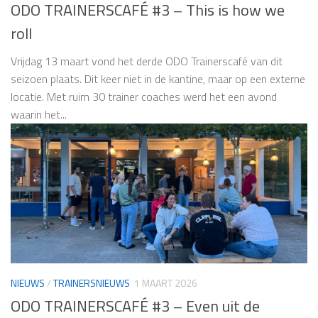
ODO TRAINERSCAFÉ #3 – This is how we
roll
Vrijdag 13 maart vond het derde ODO Trainerscafé van dit
seizoen plaats. Dit keer niet in de kantine, maar op een externe
locatie. Met ruim 30 trainer coaches werd het een avond
waarin het...
NIEUWS
/
TRAINERSNIEUWS
1 MAART 2026
ODO TRAINERSCAFÉ #3 – Even uit de