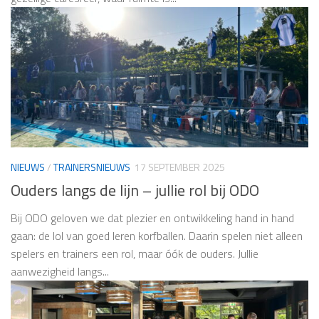
NIEUWS
/
TRAINERSNIEUWS
17 SEPTEMBER 2025
Ouders langs de lijn – jullie rol bij ODO
Bij ODO geloven we dat plezier en ontwikkeling hand in hand
gaan: de lol van goed leren korfballen. Daarin spelen niet alleen
spelers en trainers een rol, maar óók de ouders. Jullie
aanwezigheid langs...