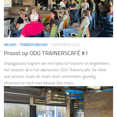
NIEUWS
/
TRAINERSNIEUWS
7 SEPTEMBER 2025
Proost op ODO TRAINERSCAFÉ #1
Vrijdagavond trapten we met bijna 40 trainers en begeleiders
het seizoen af in het allereerste ODO Trainerscafé. De sfeer
was precies zoals de naam doet vermoeden: gezellig,
informeel en toch met inhoud. Een mooi...