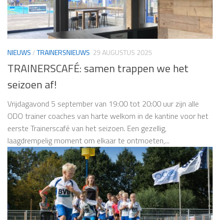
NIEUWS
/
TRAINERSNIEUWS
29 AUGUSTUS 2025
TRAINERSCAFÉ: samen trappen we het
seizoen af!
Vrijdagavond 5 september van 19:00 tot 20:00 uur zijn alle
ODO trainer coaches van harte welkom in de kantine voor het
eerste Trainerscafé van het seizoen. Een gezellig,
laagdrempelig moment om elkaar te ontmoeten,...