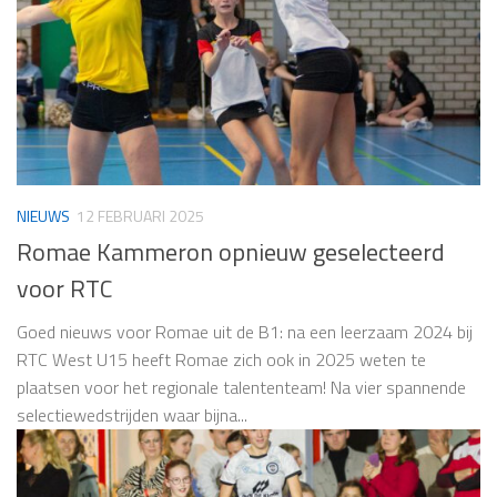
NIEUWS
12 FEBRUARI 2025
Romae Kammeron opnieuw geselecteerd
voor RTC
Goed nieuws voor Romae uit de B1: na een leerzaam 2024 bij
RTC West U15 heeft Romae zich ook in 2025 weten te
plaatsen voor het regionale talententeam! Na vier spannende
selectiewedstrijden waar bijna...