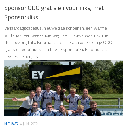
Sponsor ODO gratis en voor niks, met
Sponsorkliks
Verjaardagscadeaus, nieuwe zaalschoenen, een warme
winterjas, een weekendje weg, een nieuwe wasmachine,
thuisbezorgd.nl… Bij bijna alle online aankopen kun je ODO
gratis en voor niets een beetje sponsoren. En omdat alle
beetjes helpen, maar...
NIEUWS
4 JUNI 2025