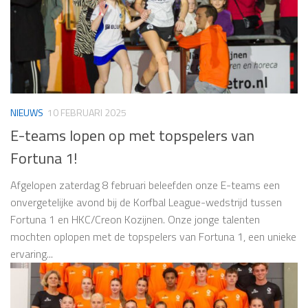
NIEUWS
10 FEBRUARI 2025
E-teams lopen op met topspelers van
Fortuna 1!
Afgelopen zaterdag 8 februari beleefden onze E-teams een
onvergetelijke avond bij de Korfbal League-wedstrijd tussen
Fortuna 1 en HKC/Creon Kozijnen. Onze jonge talenten
mochten oplopen met de topspelers van Fortuna 1, een unieke
ervaring...