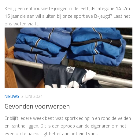
Ken jij een enthousiaste jongen in de leeftijdscategorie 14 t/m
16 jaar die aan wil sluiten bij onze sportieve B-jeugd? Laat het
ons weten via tc
NIEUWS
3 JUNI 2024
Gevonden voorwerpen
Er blijft iedere week best wat sportkleding in en rond de velden
en kantine liggen. Dit is een oproep aan de eigenaren om het
even op te halen. Ligt het er aan het eind van...