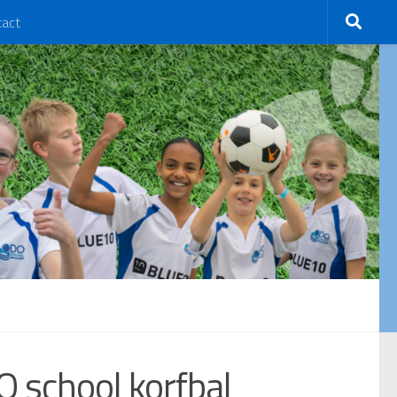
tact
 school korfbal