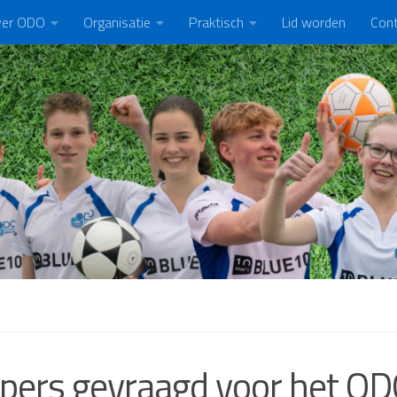
er ODO
Organisatie
Praktisch
Lid worden
Con
pers gevraagd voor het ODO