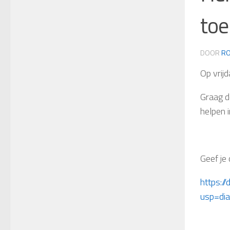
toe
DOOR
RO
Op vrij
Graag d
helpen i
Geef je 
https:
usp=dia