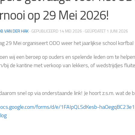
rnooi op 29 Mei 2026!
B VAN DER HAK
· GEPUBLICEERD
14 MEI 2026
· GEÜPDATET
1 JUNI 2026
dag 29 Mei organiseert ODO weer het jaarlijkse school korfbal 
oen wij een beroep op ouders en spelende leden om te helpen di
n/bij de kantine met verkoop van lekkers, of wedstrijdjes flu
daarom snel op via onderstaande link! Je hoort z.s.m. wat de 
//docs.google.com/forms/d/e/1FAIpQLSdKesb-haOegqBC23e
log