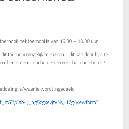
toernooi! het toernooi is van 16.30 – 19.30 uur
t toernooi mogelijk te maken – dit kan door bijv. te
iten of een team coachen. Hoe meer hulp hoe beter!!!
bedoeling is/waar je wordt ingedeeld.
1f_ItGTyCab4J_4g5cgxevjtvNyjH7g/viewform?