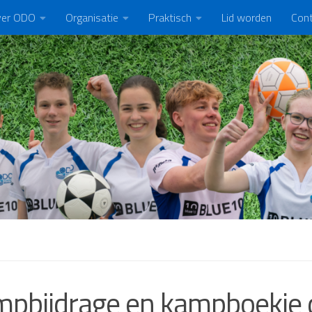
er ODO
Organisatie
Praktisch
Lid worden
Con
pbijdrage en kampboekje d