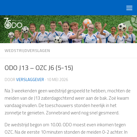
Doorgaan naar inhoud
WEDSTRIJDVERSLAGEN
ODO J13 – OZC J6 (5-15)
DOOR
VERSLAGGEVER
·
10 MEI 2026
Na 3 weekenden geen wedstrijd gespeeld te hebben, mochten de
meiden van de J13 zaterdagochtend weer aan de bak. Zoë kwam
vandaag invallen. De toeschouwers stonden heerlijk in het
zonnetje te genieten. Zonnebrand werd nog snel gesmeerd.
De wedstrijd begon om 10.00. ODO moest even inkomen tegen
OZC. Na de eerste 10 minuten stonden de meiden 0-2 achter. In