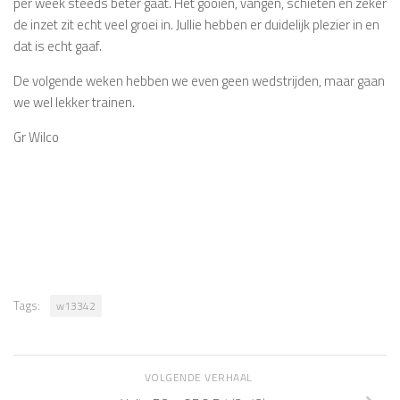
per week steeds beter gaat. Het gooien, vangen, schieten en zeker
de inzet zit echt veel groei in. Jullie hebben er duidelijk plezier in en
dat is echt gaaf.
De volgende weken hebben we even geen wedstrijden, maar gaan
we wel lekker trainen.
Gr Wilco
Tags:
w13342
VOLGENDE VERHAAL