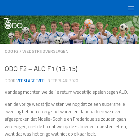
Doorgaan naar inhoud
ODO F2
/
WEDSTRIJDVERSLAGEN
ODO F2 – ALO F1 (13-15)
DOOR
VERSLAGGEVER
·
8 FEBRUARI 2020
Vandaag mochten we de 1e return wedstrijd spelen tegen ALO.
Van de vorige wedstrijd wisten we nog dat ze een supersnelle
tweeling hebben en erg snel waren en daar hadden we over
afgesproken dat Noelle-Sophie en Frederique ze zouden gaan
verdedigen, met de tip dat we op de schoenen moesten letten,
want dat was het enige wat niet op elkaar leek.