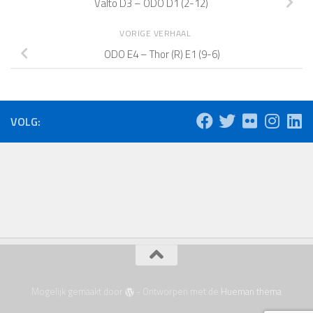
Valto D3 – ODO D1 (2-12)
VORIGE VERHAAL
ODO E4 – Thor (R) E1 (9-6)
VOLG:
Mogelijk gemaakt door
- Ontworpen met de
Hueman thema