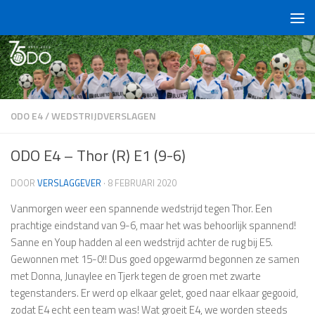
Doorgaan naar inhoud
ODO E4
/
WEDSTRIJDVERSLAGEN
ODO E4 – Thor (R) E1 (9-6)
DOOR
VERSLAGGEVER
·
8 FEBRUARI 2020
Vanmorgen weer een spannende wedstrijd tegen Thor. Een
prachtige eindstand van 9-6, maar het was behoorlijk spannend!
Sanne en Youp hadden al een wedstrijd achter de rug bij E5.
Gewonnen met 15-0!! Dus goed opgewarmd begonnen ze samen
met Donna, Junaylee en Tjerk tegen de groen met zwarte
tegenstanders. Er werd op elkaar gelet, goed naar elkaar gegooid,
zodat E4 echt een team was! Wat groeit E4, we worden steeds