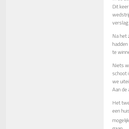
Dit kee
wedstrij
verslag
Na het 
hadden 
te winne
Niets w
schoot 
we uite
Aan de 
Het twe
een hui
mogelij
gaan.