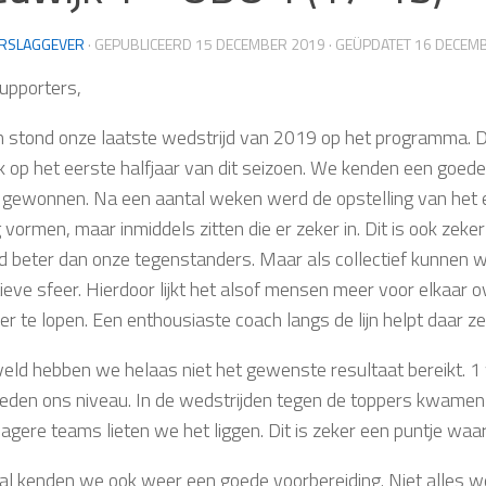
RSLAGGEVER
· GEPUBLICEERD
15 DECEMBER 2019
· GEÜPDATET
16 DECEM
upporters,
n stond onze laatste wedstrijd van 2019 op het programma. 
ik op het eerste halfjaar van dit seizoen. We kenden een goede
gewonnen. Na een aantal weken werd de opstelling van het 
 vormen, maar inmiddels zitten die er zeker in. Dit is ook zeke
tijd beter dan onze tegenstanders. Maar als collectief kunnen 
tieve sfeer. Hierdoor lijkt het alsof mensen meer voor elkaar
r te lopen. Een enthousiaste coach langs de lijn helpt daar zek
veld hebben we helaas niet het gewenste resultaat bereikt. 1 
eden ons niveau. In de wedstrijden tegen de toppers kwamen 
lagere teams lieten we het liggen. Dit is zeker een puntje w
aal kenden we ook weer een goede voorbereiding. Niet alles 