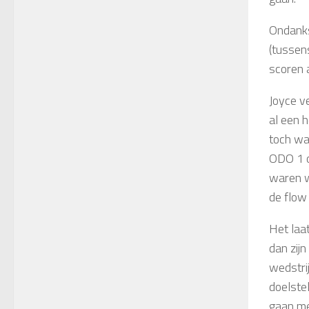
Ondanks
(tussen
scoren a
Joyce ve
al een 
toch wat
ODO 1 o
waren w
de flow
Het laa
dan zij
wedstri
doelstel
gaan me