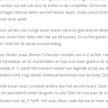
r wisten we dat ook door te zetten in de competitie. De eers
d tegen Vitesse lieten we het helaas lopen, zoals u kunt leze
 van deze week:
zure verlies van vorige week waren wij erop gebrand om deze 
we al een keer laten zien dat we dit kunnen. En na het goed
n, leek het de ideale voorbereiding.
as minder waar. Binnen 5 minuten stonden we 4-0 achter. Het 
is fanatieker uit de startblokken en had wat meer geluk in de 
indelijk 8-3. Vanaf dat moment wisten we eigenlijk al dat we d
andere kant, nog steeds driekwartwedstrijd voor de boeg. Dus
ede kwart was compleet anders dan het eerste kwart. Deze 
s en aanvallend vielen de goals nu wel. Met de rust was de st
kheden voor de 2
e
helft. Het was alleen zaak dat we er meer e