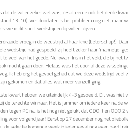
 dat de wil er zeker wel was, resulteerde ook het derde kwar
stand 13-10). Vier doorlaten is het probleem nog niet, maar
ls we in dit soort wedstrijden bij willen blijven.
rdraaide vroeg in de wedstrijd al haar knie (beterschap!). Daa
hele wedstrijd had gespeeld. Zij heeft zeker haar ‘mannetje’
 te veel van het goede. Nu kwam Iris in het veld, die bij het t
ok mocht gaan doen. Helaas was het door al deze wisselingen
eg. Ik heb erg het gevoel gehad dat we deze wedstrijd veel w
 zijn gekomen en dat alles wat meer vanzelf ging.
tste kwart hebben we uiteindelijk 4-3 gespeeld. Dit was niet v
n zij de terechte winnaar. Het is jammer om iedere keer na de
jden tegen PC na, is het nog niet gelukt dat ODO 1 en ODO 2 wi
ling voor volgend jaar! Eerst op 27 december nog het oliebollen
t de selectie komende week in ieder geval nog even hard traine