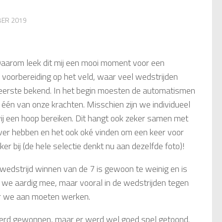
BER 2019
Daarom leek dit mij een mooi moment voor een
 voorbereiding op het veld, waar veel wedstrijden
eerste bekend. In het begin moesten de automatismen
r één van onze krachten. Misschien zijn we individueel
wij een hoop bereiken. Dit hangt ook zeker samen met
 over hebben en het ook oké vinden om een keer voor
er bij (de hele selectie denkt nu aan dezelfde foto)!
wedstrijd winnen van de 7 is gewoon te weinig en is
we aardig mee, maar vooral in de wedstrijden tegen
aar we aan moeten werken.
werd gewonnen, maar er werd wel goed spel getoond.