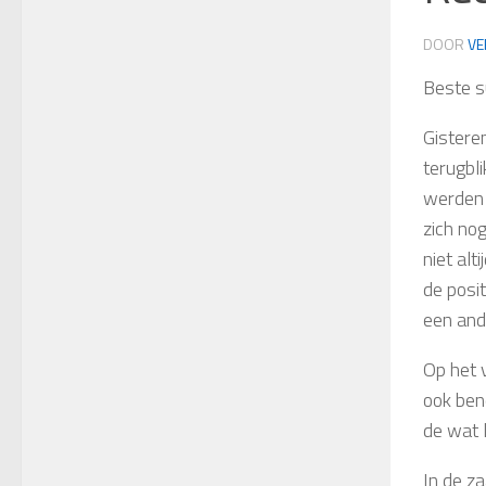
DOOR
VE
Beste s
Gistere
terugbl
werden 
zich nog
niet al
de posi
een ande
Op het 
ook ben
de wat 
In de z