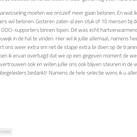
aarwisseling moeten we onszelf meer gaan belonen. En wat ik m
ers wil belonen. Gisteren zaten al een stuk of 10 mensen bij 
 ODO-supporters binnen lopen. Dit was echt hartverwarmend.
wijk in de hal te vinden. Hier wil ik jullie allemaal, namens h
t ons weer extra om net de stapje extra te doen op de training 
 ben ik ervan overtuigd dat we op een gegeven moment de wed
it vertrouwen ook en willen jullie ons ook blijven steunen in de
begeleiders bedankt! Namens de hele selectie wens ik u allen
13255