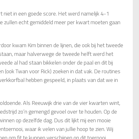
t niet in een goede score. Het werd namelijk 4-1
 we zullen echt gemiddeld meer per kwart moeten gaan
rdoor kwam Kim binnen de lijnen, die ook bij het tweede
 gestaan, maar halverwege de tweede helft werd het
weede al had staan bikkelen onder de paal en dit bij
 (ook Twan voor Rick) zoeken in dat vak. De routines
erkkorfbal hebben gespeeld, in plaats van dat we in
oldoende. Als Reeuwijk drie van de vier kwarten wint,
 wedstrijd zo’n gemengd gevoel over te houden. Op de
nnen op dezelfde dag. Dus dit lijkt mij een mooie
toernooi, waar ik velen van jullie hoop te zien. Wij
n om fit te kunnen verschijnen op dit toernooi.