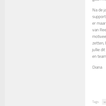
Na de j
support
er maar
van Reeu
motiveer
zetten,
jullie d
en team
Diana
Tags:
w