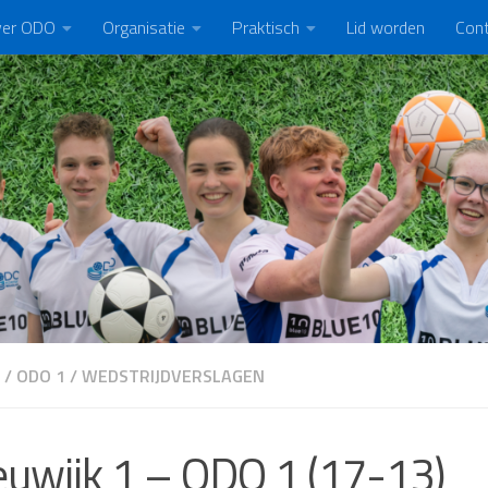
er ODO
Organisatie
Praktisch
Lid worden
Con
/
ODO 1
/
WEDSTRIJDVERSLAGEN
uwijk 1 – ODO 1 (17-13)