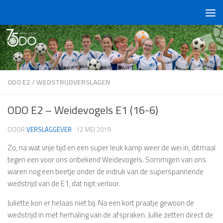
Doorgaan naar inhoud
ODO E2
/
WEDSTRIJDVERSLAGEN
ODO E2 – Weidevogels E1 (16-6)
DOOR
VERSLAGGEVER
·
12 MEI 2019
Zo, na wat vrije tijd en een super leuk kamp weer de wei in, ditmaal
tegen een voor ons onbekend Weidevogels. Sommigen van ons
waren nog een beetje onder de indruk van de superspannende
wedstrijd van de E1, dat nipt verloor.
Juliette kon er helaas niet bij. Na een kort praatje gewoon de
wedstrijd in met herhaling van de afspraken. Jullie zetten direct de