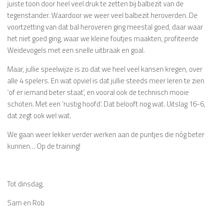
juiste toon door heel veel druk te zetten bij balbezit van de
tegenstander. Waardoor we weer veel balbezit heroverden. De
voortzetting van dat bal heroveren ging meestal goed, daar waar
het niet goed ging, waar we kleine foutjes maakten, profiteerde
Weidevogels met een snelle uitbraak en goal.
Maar, jullie speelwijze is zo dat we heel veel kansen kregen, over
alle 4 spelers. En wat opviel is dat jullie steeds meer leren te zien
‘of er iemand beter staat’, en vooral ook de technisch mooie
schoten. Met een ‘rustig hoofd’. Dat belooft nog wat. Uitslag 16-6,
dat zegt ook wel wat.
We gaan weer lekker verder werken aan de puntjes die nóg beter
kunnen… Op de training!
Tot dinsdag,
Sam en Rob