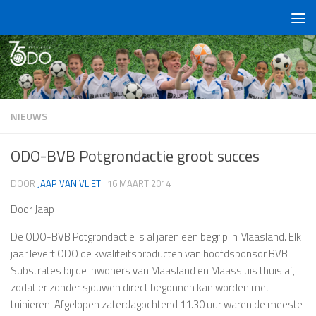
Doorgaan naar inhoud
NIEUWS
ODO-BVB Potgrondactie groot succes
DOOR
JAAP VAN VLIET
·
16 MAART 2014
Door Jaap
De ODO-BVB Potgrondactie is al jaren een begrip in Maasland. Elk
jaar levert ODO de kwaliteitsproducten van hoofdsponsor BVB
Substrates bij de inwoners van Maasland en Maassluis thuis af,
zodat er zonder sjouwen direct begonnen kan worden met
tuinieren. Afgelopen zaterdagochtend 11.30 uur waren de meeste