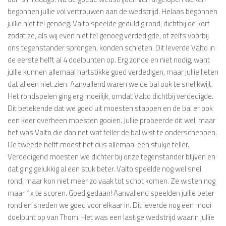
begonnen jullie vol vertrouwen aan de wedstrijd. Helaas begonnen
jullie niet fel genoeg. Valto speelde geduldig rond, dichtbij de korf
zodat ze, als wij even niet fel genoeg verdedigde, of zelfs voorbij
ons tegenstander sprongen, konden schieten. Dit leverde Valto in
de eerste helft al 4 doelpunten op. Erg zonde en niet nodig, want
jullie kunnen allemaal hartstikke goed verdedigen, maar jullie lieten
dat alleen niet zien. Aanvallend waren we de bal ook te snel kwijt.
Het rondspelen ging erg moeilijk, omdat Valto dichtbij verdedigde.
Dit betekende dat we goed uit moesten stappen en de bal er ook
een keer overheen moesten gooien. Jullie probeerde dit wel, maar
het was Valto die dan net wat feller de bal wist te onderscheppen.
De tweede helft moest het dus allemaal een stukje feller.
Verdedigend moesten we dichter bij onze tegenstander blijven en
dat ging gelukkig al een stuk beter. Valto speelde nog wel snel
rond, maar kon niet meer zo vaak tot schot komen. Ze wisten nog
maar 1x te scoren. Goed gedaan! Aanvallend speelden jullie beter
rond en sneden we goed voor elkaar in. Dit leverde nog een mooi
doelpunt op van Thom. Het was een lastige wedstrijd waarin jullie