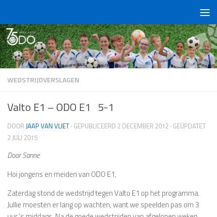
Doorgaan naar inhoud
WEDSTRIJDVERSLAGEN
Valto E1 – ODO E1 5-1
DOOR
JAAP VAN VLIET
· GEPUBLICEERD
2 DECEMBER 2012
· GEÜPDATET
2 JULI 2015
Door Sanne
Hoi jongens en meiden van ODO E1,
Zaterdag stond de wedstrijd tegen Valto E1 op het programma.
Jullie moesten er lang op wachten, want we speelden pas om 3
uur ’s middags. Na de goede wedstrijden van afgelopen weken