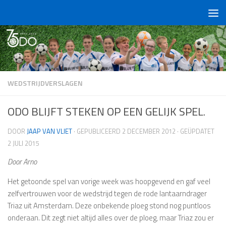
Doorgaan naar inhoud
WEDSTRIJDVERSLAGEN
ODO BLIJFT STEKEN OP EEN GELIJK SPEL.
DOOR
JAAP VAN VLIET
· GEPUBLICEERD
2 DECEMBER 2012
· GEÜPDATET
2 JULI 2015
Door Arno
Het getoonde spel van vorige week was hoopgevend en gaf veel
zelfvertrouwen voor de wedstrijd tegen de rode lantaarndrager
Triaz uit Amsterdam. Deze onbekende ploeg stond nog puntloos
onderaan. Dit zegt niet altijd alles over de ploeg, maar Triaz zou er