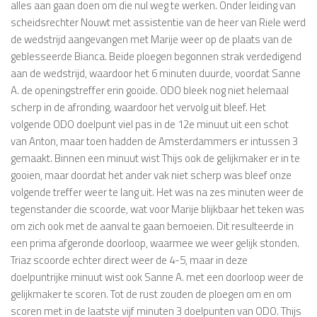
alles aan gaan doen om die nul weg te werken. Onder leiding van
scheidsrechter Nouwt met assistentie van de heer van Riele werd
de wedstrijd aangevangen met Marije weer op de plaats van de
geblesseerde Bianca. Beide ploegen begonnen strak verdedigend
aan de wedstrijd, waardoor het 6 minuten duurde, voordat Sanne
A. de openingstreffer erin gooide. ODO bleek nog niet helemaal
scherp in de afronding, waardoor het vervolg uit bleef. Het
volgende ODO doelpunt viel pas in de 12e minuut uit een schot
van Anton, maar toen hadden de Amsterdammers er intussen 3
gemaakt. Binnen een minuut wist Thijs ook de gelijkmaker er in te
gooien, maar doordat het ander vak niet scherp was bleef onze
volgende treffer weer te lang uit. Het was na zes minuten weer de
tegenstander die scoorde, wat voor Marije blijkbaar het teken was
om zich ook met de aanval te gaan bemoeien. Dit resulteerde in
een prima afgeronde doorloop, waarmee we weer gelijk stonden.
Triaz scoorde echter direct weer de 4-5, maar in deze
doelpuntrijke minuut wist ook Sanne A. met een doorloop weer de
gelijkmaker te scoren. Tot de rust zouden de ploegen om en om
scoren met in de laatste vijf minuten 3 doelpunten van ODO. Thijs