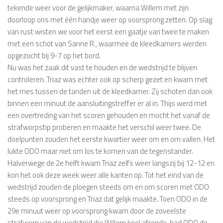
tekende weer voor de gelijkmaker, waarna Willem met zijn
doorloop ons met één handje weer op voorsprong zetten. Op slag
van rust wisten we voor het eerst een gaatje van twee te maken
met een schot van Sanne R., waarmee de kleedkamers werden
opgezocht bij 9-7 op het bord.
Nu was het zaak dit vast te houden en de wedstrijd te blijven
controleren. Triaz was echter ook op scherp gezet en kwam met
het mes tussen de tanden uit de kleedkamer. Zij schoten dan ook
binnen een minuut de aansluitingstreffer er al in. Thijs werd met
een overtreding van het scoren gehouden en mocht het vanaf de
strafworpstip proberen en maakte het verschil weer twee. De
doelpunten zouden het eerste kwartier weer om en om vallen. Het
lukte ODO maar niet om los te komen van de tegenstander.
Halverwege de 2e helft kwam Triaz zelfs weer langszij bij 12-12 en
kon het ook deze week weer alle kanten op. Tot het eind van de
wedstrijd zouden de ploegen steeds om en om scoren met ODO
steeds op voorsprong en Triaz dat gelijk maakte. Toen ODO in de
29e minuut weer op voorsprong kwam door de zoveelste
strafworp van de wedstrijd die Willem koel afronde, had ODO de