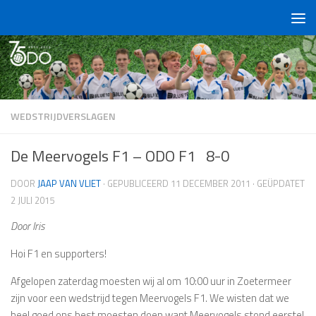
Doorgaan naar inhoud
WEDSTRIJDVERSLAGEN
De Meervogels F1 – ODO F1 8-0
DOOR
JAAP VAN VLIET
· GEPUBLICEERD
11 DECEMBER 2011
· GEÜPDATET
2 JULI 2015
Door Iris
Hoi F1 en supporters!
Afgelopen zaterdag moesten wij al om 10:00 uur in Zoetermeer
zijn voor een wedstrijd tegen Meervogels F1. We wisten dat we
heel goed ons best moesten doen want Meervogels stond eerste!