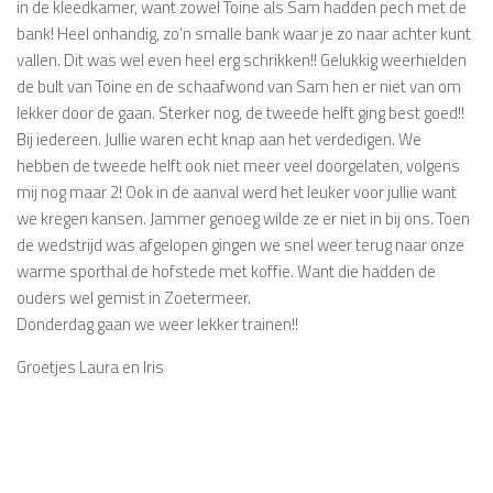
in de kleedkamer, want zowel Toine als Sam hadden pech met de
bank! Heel onhandig, zo’n smalle bank waar je zo naar achter kunt
vallen. Dit was wel even heel erg schrikken!! Gelukkig weerhielden
de bult van Toine en de schaafwond van Sam hen er niet van om
lekker door de gaan. Sterker nog, de tweede helft ging best goed!!
Bij iedereen. Jullie waren echt knap aan het verdedigen. We
hebben de tweede helft ook niet meer veel doorgelaten, volgens
mij nog maar 2! Ook in de aanval werd het leuker voor jullie want
we kregen kansen. Jammer genoeg wilde ze er niet in bij ons. Toen
de wedstrijd was afgelopen gingen we snel weer terug naar onze
warme sporthal de hofstede met koffie. Want die hadden de
ouders wel gemist in Zoetermeer.
Donderdag gaan we weer lekker trainen!!
Groetjes Laura en Iris