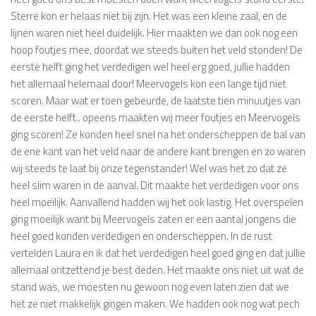
Sterre kon er helaas niet bij zijn. Het was een kleine zaal, en de
lijnen waren niet heel duidelijk. Hier maakten we dan ook nog een
hoop foutjes mee, doordat we steeds buiten het veld stonden! De
eerste helft ging het verdedigen wel heel erg goed, jullie hadden
het allemaal helemaal door! Meervogels kon een lange tijd niet
scoren. Maar wat er toen gebeurde, de laatste tien minuutjes van
de eerste helft.. opeens maakten wij meer foutjes en Meervogels
ging scoren! Ze konden heel snel na het onderscheppen de bal van
de ene kant van het veld naar de andere kant brengen en zo waren
wij steeds te laat bij onze tegenstander! Wel was het zo dat ze
heel slim waren in de aanval. Dit maakte het verdedigen voor ons
heel moeilijk. Aanvallend hadden wij het ook lastig. Het overspelen
ging moeilijk want bij Meervogels zaten er een aantal jongens die
heel goed konden verdedigen en onderscheppen. In de rust
vertelden Laura en ik dat het verdedigen heel goed ging en dat jullie
allemaal ontzettend je best deden. Het maakte ons niet uit wat de
stand was, we moesten nu gewoon nog even laten zien dat we
het ze niet makkelijk gingen maken. We hadden ook nog wat pech