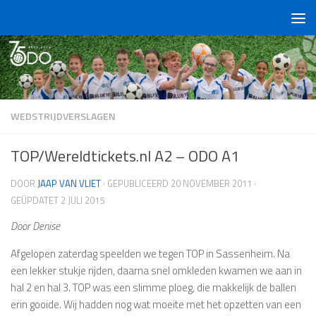
Doorgaan naar inhoud
WEDSTRIJDVERSLAGEN
TOP/Wereldtickets.nl A2 – ODO A1
DOOR
JAAP VAN VLIET
· GEPUBLICEERD
20 NOVEMBER 2011
·
GEÜPDATET
2 JULI 2015
Door Denise
Afgelopen zaterdag speelden we tegen TOP in Sassenheim. Na
een lekker stukje rijden, daarna snel omkleden kwamen we aan in
hal 2 en hal 3. TOP was een slimme ploeg, die makkelijk de ballen
erin gooide. Wij hadden nog wat moeite met het opzetten van een