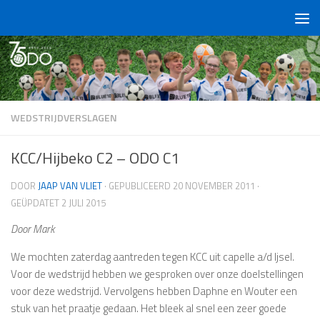
Doorgaan naar inhoud
WEDSTRIJDVERSLAGEN
KCC/Hijbeko C2 – ODO C1
DOOR
JAAP VAN VLIET
· GEPUBLICEERD
20 NOVEMBER 2011
·
GEÜPDATET
2 JULI 2015
Door Mark
We mochten zaterdag aantreden tegen KCC uit capelle a/d Ijsel.
Voor de wedstrijd hebben we gesproken over onze doelstellingen
voor deze wedstrijd. Vervolgens hebben Daphne en Wouter een
stuk van het praatje gedaan. Het bleek al snel een zeer goede