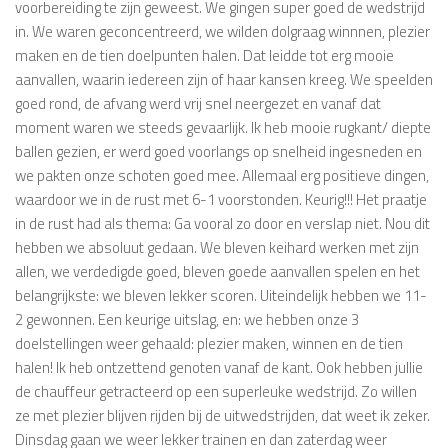
voorbereiding te zijn geweest. We gingen super goed de wedstrijd
in. We waren geconcentreerd, we wilden dolgraag winnnen, plezier
maken en de tien doelpunten halen. Dat leidde tot erg mooie
aanvallen, waarin iedereen zijn of haar kansen kreeg. We speelden
goed rond, de afvang werd vrij snel neergezet en vanaf dat
moment waren we steeds gevaarlijk. Ik heb mooie rugkant/ diepte
ballen gezien, er werd goed voorlangs op snelheid ingesneden en
we pakten onze schoten goed mee. Allemaal erg positieve dingen,
waardoor we in de rust met 6-1 voorstonden. Keurig!!! Het praatje
in de rust had als thema: Ga vooral zo door en verslap niet. Nou dit
hebben we absoluut gedaan. We bleven keihard werken met zijn
allen, we verdedigde goed, bleven goede aanvallen spelen en het
belangrijkste: we bleven lekker scoren. Uiteindelijk hebben we 11-
2 gewonnen. Een keurige uitslag, en: we hebben onze 3
doelstellingen weer gehaald: plezier maken, winnen en de tien
halen! Ik heb ontzettend genoten vanaf de kant. Ook hebben jullie
de chauffeur getracteerd op een superleuke wedstrijd. Zo willen
ze met plezier blijven rijden bij de uitwedstrijden, dat weet ik zeker.
Dinsdag gaan we weer lekker trainen en dan zaterdag weer