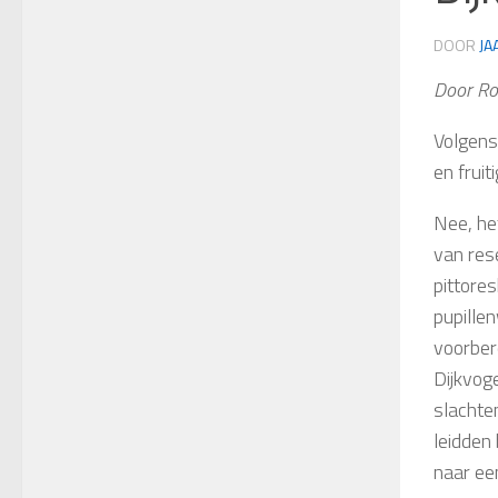
DOOR
JA
Door Ro
Volgens 
en frui
Nee, het
van res
pittore
pupille
voorbere
Dijkvoge
slachte
leidden 
naar ee