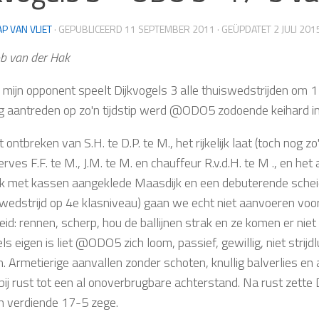
AP VAN VLIET
· GEPUBLICEERD
11 SEPTEMBER 2011
· GEÜPDATET
2 JULI 201
b van der Hak
mijn opponent speelt Dijkvogels 3 alle thuiswedstrijden om 11 
tig aantreden op zo'n tijdstip werd @ODO5 zodoende keihard i
 ontbreken van S.H. te D.P. te M., het rijkelijk laat (toch nog
erves F.F. te M., J.M. te M. en chauffeur R.v.d.H. te M ., en 
sk met kassen aangeklede Maasdijk en een debuterende scheid
nwedstrijd op 4e klasniveau) gaan we echt niet aanvoeren voor 
id: rennen, scherp, hou de ballijnen strak en ze komen er niet
ls eigen is liet @ODO5 zich loom, passief, gewillig, niet stri
n. Armetierige aanvallen zonder schoten, knullig balverlies en
bij rust tot een al onoverbrugbare achterstand. Na rust zette D
n verdiende 17-5 zege.