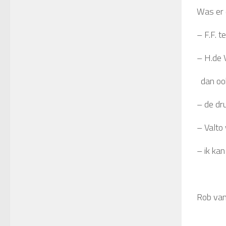
Was er 
– F.F. 
– H.de 
dan ook
– de dru
– Valto
– ik ka
Rob van