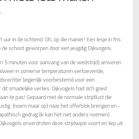
5
uur in de ochtend. Oh, op die manier! Een lesje in fris
n de schoot geworpen door een jeugdig Dijkvogels.
 zo'n 5 minuten voor aanvang van de wedstrijd) arriveren
het alweer in zomerse temperaturen vertoevende,
srechter (eigenlijk voorbestemd voor een
dit smadelijke verlies. Dijkvogels had zich goed
 aan te pas! Gepaard met de normale strijdlust die
jdlustig (noem maar op) naar het offerblok brengen en -
 apathisch gedrag (ik kan het niet anders noemen)
ijkvogels onverdroten deze strijdwijze voort en liep uit