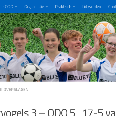
er ODO
Organisatie
Praktisch
Lid worden
Con
IJDVERSLAGEN
kvogels 3 – ODO 5 17-5 va