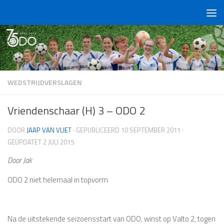
Doorgaan naar inhoud
WEDSTRIJDVERSLAGEN
Vriendenschaar (H) 3 – ODO 2
DOOR
JAAP VAN VLIET
· GEPUBLICEERD
10 SEPTEMBER 2011
·
GEÜPDATET
2 JULI 2015
Door Jak
ODO 2 niet helemaal in topvorm
Na de uitstekende seizoensstart van ODO, winst op Valto 2, togen