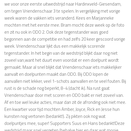
we voor onze eerste uitwedstrijd naar Hardinxveld-Giesendam,
om tegen Vriendenschaar 3 te spelen. In vergelijking met vorige
week waren de vakken iets veranderd. Kees en Marjanneke
mochten met het eerste mee. Bram mocht deze week op de foto
en zit nu ook in ODO 2. Ook deze tegenstander was goed
begonnen aan de competitie en had zelfs 20 keer gescoord vorige
week. Vriendenschaar lijkt dus een makkelijk scorende
tegenstander. In het begin van de wedstrijd blijkt daar nog niet
zoveel van,want het duurt even voordat er een doelpunt wordt
gemaakt. Maar al snel blijkt dat Vriendenschaar iets makkelijker
aanvalt en doelpunten maakt dan ODO. Bij ODO lopen de
aanvallen niet lekker, veel 1-schots aanvallen en te veel fouten. Bij
rust is de schade nog beperkt, 8-4 (dacht ik). Na rust gaat
Vriendenschaar door met scoren en ODO bakt er niet zoveel van.
Af en toe wel leuke acties, maar dan zit de afronding ook niet mee.
Een kwartier voor tijd mochten Amber, Joyce, Rick en Jesse hun
kunsten nog vertonen (bedankt!). Zij pikten ook nog wat
doelpuntjes mee, super! Supporters Suus en Hans bedankt!Deze
wedstrijd maar snel vergeten (behalve hier en daar wat mooie