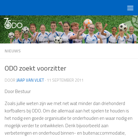
Doorgaan naar inhoud
NIEUWS
ODO zoekt voorzitter
DOOR
JAAP VAN VLIET
·
11 SEPTEMBER 2011
Door Bestuur
Zoals jullie weten zijn we met net wat minder dan driehonderd
korfballers bij ODO. Om die allemaal aan het spelen te houden is
het nodig een goede organisatie te onderhouden en waar nodig en
mogelijk verder te ontwikkelen. Denk bijvoorbeeld aan
verbeteringen en onderhoud binnen- en buitenaccommodatie,