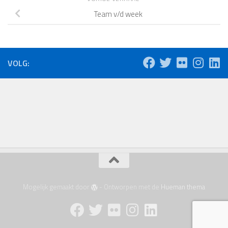
Team v/d week
VOLG:
Mogelijk gemaakt door
- Ontworpen met de
Hueman thema