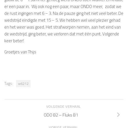
er een paar in. Wij ook nog een paar, maar ONDO meer, zodat we
de rust ingingen met 6 – 3. Na de pauze ging het niet veel beter. De
wedstrijd eindigde met 15 – 5. We hebben wel veel plezier gehad
en het weer was goed. Het strafworpen nemen, aan het eind van
de wedstrijd, ging beter, we verloren dat met één punt. Volgende
keer beter!
Groetjes van Thijs
Tags:
w6212
VOLGENDE VERHAAL
ODO B2 – Fluks B1
VORIGE VERHAAL