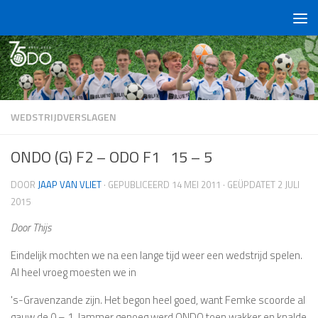
Doorgaan naar inhoud
WEDSTRIJDVERSLAGEN
ONDO (G) F2 – ODO F1 15 – 5
DOOR
JAAP VAN VLIET
· GEPUBLICEERD
14 MEI 2011
· GEÜPDATET
2 JULI
2015
Door Thijs
Eindelijk mochten we na een lange tijd weer een wedstrijd spelen.
Al heel vroeg moesten we in
's-Gravenzande zijn. Het begon heel goed, want Femke scoorde al
gauw de 0 – 1. Jammer genoeg werd ONDO toen wakker en knalde