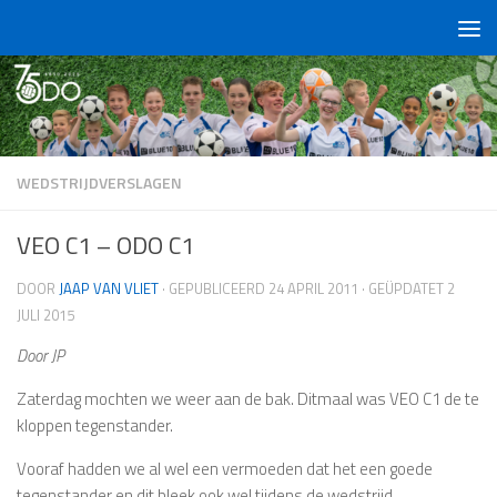
Doorgaan naar inhoud
WEDSTRIJDVERSLAGEN
VEO C1 – ODO C1
DOOR
JAAP VAN VLIET
· GEPUBLICEERD
24 APRIL 2011
· GEÜPDATET
2
JULI 2015
Door JP
Zaterdag mochten we weer aan de bak. Ditmaal was VEO C1 de te
kloppen tegenstander.
Vooraf hadden we al wel een vermoeden dat het een goede
tegenstander en dit bleek ook wel tijdens de wedstrijd.