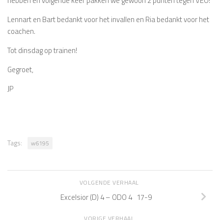
hebben en volgende keer pakken we gewoon 2 punten tegen VEO!
Lennart en Bart bedankt voor het invallen en Ria bedankt voor het
coachen.
Tot dinsdag op trainen!
Gegroet,
JP
Tags:
w6195
VOLGENDE VERHAAL
Excelsior (D) 4 – ODO 4 17-9
VORIGE VERHAAL