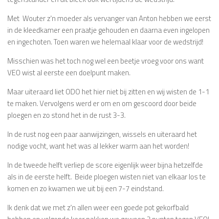
Met Wouter z'n moeder als vervanger van Anton hebben we eerst
in de kleedkamer een praatje gehouden en daarna even ingelopen
en ingechoten. Toen waren we helemaal klaar voor de wedstrijd!
Misschien was het toch nog wel een beetje vroeg voor ons want
VEO wist al eerste een doelpunt maken.
Maar uiteraard liet ODO het hier niet bij zitten en wij wisten de 1-1
te maken. Vervolgens werd er om en om gescoord door beide
ploegen en zo stond het in de rust 3-3.
In de rust nog een paar aanwijzingen, wissels en uiteraard het
nodige vocht, want het was al lekker warm aan het worden!
In de tweede helft verliep de score eigenlijk weer bijna hetzelfde
als in de eerste helft. Beide ploegen wisten niet van elkaar los te
komen en zo kwamen we uit bij een 7-7 eindstand.
Ik denk dat we met z'n allen weer een goede pot gekorfbald