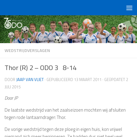
Doorgaan naar inhoud
WEDSTRIJDVERSLAGEN
Thor (R) 2 – ODO 3 8-14
DOOR
JAAP VAN VLIET
· GEPUBLICEERD
13 MAART 2011
· GEÜPDATET
2
JULI 2015
Door JP
De laatste wedstrijd van het zaalseizoen mochten wij afsluiten
tegen rode lantaarndrager: Thor.
De vorige wedstrijd tegen deze ploeg in eigen huis, kon vrijwel
niemand zich meer herrinneren. Ze hadden dus niet heel veel