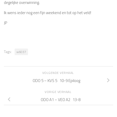
degelijke overwinning.
Ik wens ieder nog een fijn weekend en tot op het veld!
JP
Tags:
w6037
VOLGENDE VERHAAL
ODO 5 – KVS 5 10-9 Epiloog
VORIGE VERHAAL
ODO A1 – VEO A2 13-8