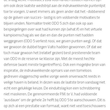
om ook deze laatste wedstrijd aan de indrukwekkende puntenlijst
toe te voegen. U weet immers als geen ander dat het -dobberend
op de golven van succes- lastig is om voldoende motivaties te
blijven vinden. Normaliter trekt ODO 5 zich dan ook op aan
bespiegelingen over wat had kunnen zijn (what if) en het virtuele
kampioenschag als we dan en dan die punten niet hadden
weggegeven (ODO 5 verliest nooi, we geven punten weg). Of dat
we gewoon de dubbel tegen Valto hadden gewonnen. Of dat we
toch maar gewoon het (relatief gezien) best presterende team
van ODO in de reserve 4e klasse zijn. Met de meest hechte
defensie (want minste tegentreffers). Ook een mogelijke bron van
inspiratie, de indrukwekkende opmars van een tomeloos
gedreven vlaggenschip welke vorige week onverwacht reeds in
veilige haven is beland. In dezen was de laatste bron vandaag niet
echt een gelukkige keuze. De einduitslag kon een schrobbering
niet maskeren. De gerenommeerde P.M. te V. had voldoende
'ausdauer' om de gehele 2e helft bij ODO 5 te aanschouwen. Dit is
op zich al een prestatie van formaat, want niet veel toeschouwers