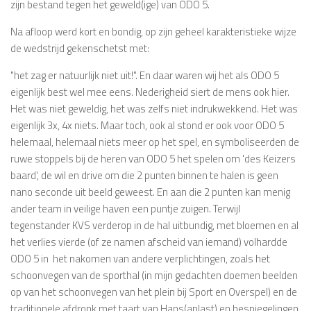
zijn bestand tegen het geweld(ige) van ODO 5.
Na afloop werd kort en bondig, op zijn geheel karakteristieke wijze
de wedstrijd gekenschetst met:
"het zag er natuurlijk niet uit!". En daar waren wij het als ODO 5
eigenlijk best wel mee eens. Nederigheid siert de mens ook hier.
Het was niet geweldig, het was zelfs niet indrukwekkend. Het was
eigenlijk 3x, 4x niets. Maar toch, ook al stond er ook voor ODO 5
helemaal, helemaal niets meer op het spel, en symboliseerden de
ruwe stoppels bij de heren van ODO 5 het spelen om 'des Keizers
baard', de wil en drive om die 2 punten binnen te halen is geen
nano seconde uit beeld geweest. En aan die 2 punten kan menig
ander team in veilige haven een puntje zuigen. Terwijl
tegenstander KVS verderop in de hal uitbundig, met bloemen en al
het verlies vierde (of ze namen afscheid van iemand) volhardde
ODO 5 in het nakomen van andere verplichtingen, zoals het
schoonvegen van de sporthal (in mijn gedachten doemen beelden
op van het schoonvegen van het plein bij Sport en Overspel) en de
traditionele afdronk met taart van Hans(aplast) en bespiegelingen.