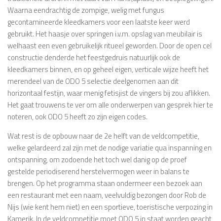
Waarna eendrachtig de zompige, welig met fungus
gecontamineerde kleedkamers voor een laatste keer werd
gebruikt. Het haasje over springen i.v.m. opslag van meubilair is
welhaast een even gebruikelijk ritueel geworden. Door de open cel
constructie denderde het feestgedruis natuurlijk ook de
kleedkamers binnen, en op geheel eigen, verticale wijze heeft het
merendeel van de ODO 5 selectie deelgenomen aan dit
horizontaal festijn, waar menig fetisjist de vingers bij zou aflikken.
Het gaat trouwens te ver om alle onderwerpen van gesprek hier te
noteren, ook ODO 5 heeft zo zijn eigen codes.
Wat rest is de opbouw naar de 2e helft van de veldcompetitie,
welke gelardeerd zal zijn met de nodige variatie qua inspanning en
ontspanning, om zodoende het toch wel danig op de proef
gestelde periodiserend herstelvermogen weer in balans te
brengen. Op het programma staan ondermeer een bezoek aan
een restaurant met een naam, veelvuldig bezongen door Rob de
Nijs (wie kent hem niet) en een sportieve, toeristische verpozing in
Kamerik. In de veldcompetitie moet ODO 5 in staat worden geacht