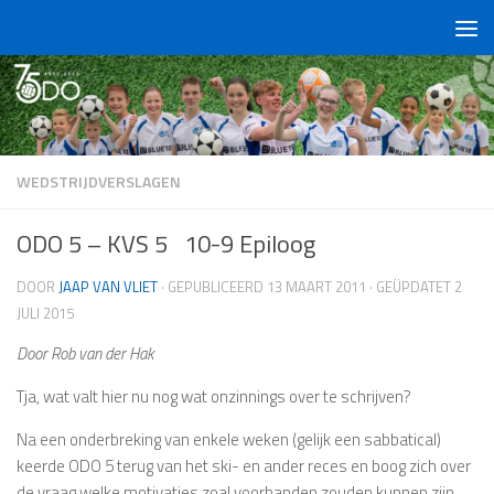
Doorgaan naar inhoud
WEDSTRIJDVERSLAGEN
ODO 5 – KVS 5 10-9 Epiloog
DOOR
JAAP VAN VLIET
· GEPUBLICEERD
13 MAART 2011
· GEÜPDATET
2
JULI 2015
Door Rob van der Hak
Tja, wat valt hier nu nog wat onzinnings over te schrijven?
Na een onderbreking van enkele weken (gelijk een sabbatical)
keerde ODO 5 terug van het ski- en ander reces en boog zich over
de vraag welke motivaties zoal voorhanden zouden kunnen zijn