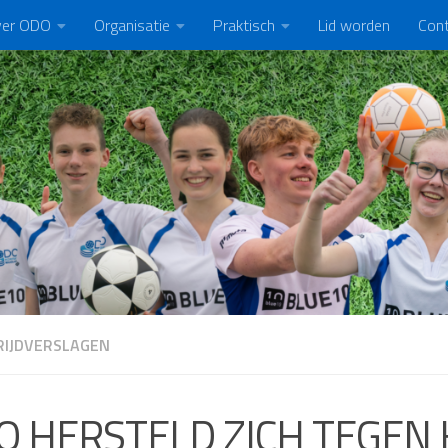
er ODO
Organisatie
Praktisch
Lid worden
Con
IJDVERSLAGEN
O HERSTELD ZICH TEGEN