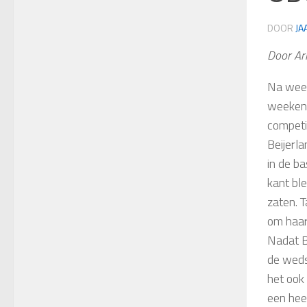
DOOR
JA
Door Ar
Na weer
weekend
competi
Beijerl
in de ba
kant bl
zaten. T
om haar
Nadat B
de weds
het ook
een hee