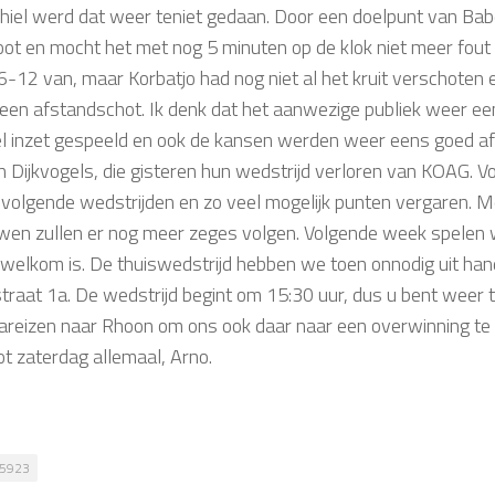
hiel werd dat weer teniet gedaan. Door een doelpunt van Babe
oot en mocht het met nog 5 minuten op de klok niet meer fout
6-12 van, maar Korbatjo had nog niet al het kruit verschoten 
een afstandschot. Ik denk dat het aanwezige publiek weer ee
l inzet gespeeld en ook de kansen werden weer eens goed af
n Dijkvogels, die gisteren hun wedstrijd verloren van KOAG. Vo
 volgende wedstrijden en zo veel mogelijk punten vergaren. M
wen zullen er nog meer zeges volgen. Volgende week spelen 
 welkom is. De thuiswedstrijd hebben we toen onnodig uit han
straat 1a. De wedstrijd begint om 15:30 uur, dus u bent weer 
nareizen naar Rhoon om ons ook daar naar een overwinning t
ot zaterdag allemaal, Arno.
5923