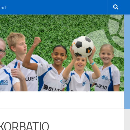
tact
 KORBATJO