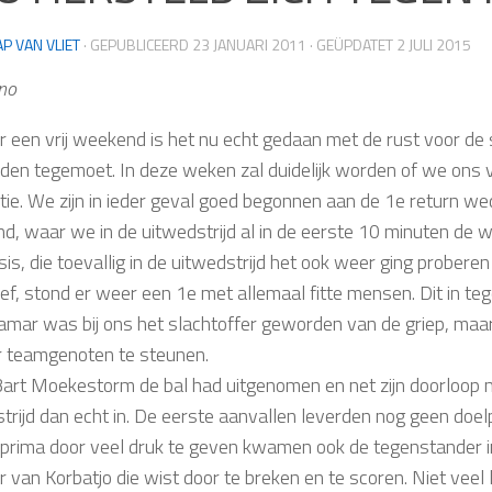
AP VAN VLIET
· GEPUBLICEERD
23 JANUARI 2011
· GEÜPDATET
2 JULI 2015
no
 een vrij weekend is het nu echt gedaan met de rust voor de
en tegemoet. In deze weken zal duidelijk worden of we ons vr
tie. We zijn in ieder geval goed begonnen aan de 1e return we
and, waar we in de uitwedstrijd al in de eerste 10 minuten de
sis, die toevallig in de uitwedstrijd het ook weer ging prober
eef, stond er weer een 1e met allemaal fitte mensen. Dit in t
amar was bij ons het slachtoffer geworden van de griep, maar 
 teamgenoten te steunen.
art Moekestorm de bal had uitgenomen en net zijn doorloop nie
trijd dan echt in. De eerste aanvallen leverden nog geen doe
 prima door veel druk te geven kwamen ook de tegenstander in
r van Korbatjo die wist door te breken en te scoren. Niet vee