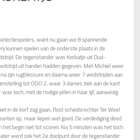
 selectiespelers, want nu gaan we 8 spannende
ij kunnen spelen van de onderste plaats in de
dstrijd. De tegenstander was Korbatjo uit Oud-
 wedstrijd uit handen hadden gegeven. Met Michiel weer
en na zijn rugblessure en daarna weer 7 wedstrijden aan
egenstelling tot ODO 2, waar 3 dames ziek aan de kant
was toch, met de nodige pillen in haar lijf, aanwezig
t in de korf zag gaan, floot scheidsrechter Ter Weel
lpunten op, maar liepen wel goed. De verdediging deed
 het begin niet tot scoren. Na 5 minuten was het toch
l later werd ook het 2e doelpunt door de tegenstander