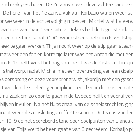
tand raak geschoten. De 2e aanval wist deze achterstand te eg
n. De heren van het 1e aanvalvak van Korbatjo waren weer sch
r we weer in de achtervolging moesten. Michiel wist halverwe
daarmee weer voor aansluiting. Helaas had de tegenstander 
uit een afstand schot. ODO kwam steeds beter in de wedstrij
 leek te gaan werken. Thijs mocht weer op de stip gaan staan
ing weer een feit en korte tijd later was het Anton die met ee
 in de 1e helft werd het nog spannend wie de ruststand in zi
n strafworp, nadat Michiel met een overtreding van een doe
p voorsprong en deze voorsprong wist Jakomijn met een gesco
ust werden de spelers gecomplimenteerd voor de inzet en dat 
 nu zaak om zo door te gaan in de tweede helft en vooral verd
blijven invullen. Na het fluitsignaal van de scheidsrechter, gi
inuut weer de aansluitingstreffer te scoren. De teams zoud
en 10-9 op het scorebord stond door doelpunten van Bianca e
nsje van Thijs werd het een gaatje van 3 gecreëerd. Korbatjo