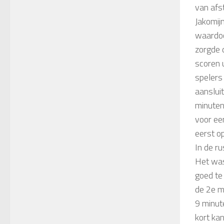
van afs
Jakomij
waardoo
zorgde 
scoren 
spelers
aansluit
minuten
voor ee
eerst o
In de r
Het was
goed te 
de 2e m
9 minut
kort ka