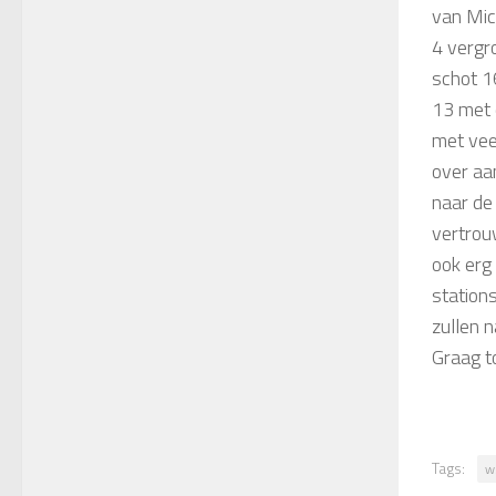
van Mic
4 vergr
schot 1
13 met 
met vee
over aa
naar de
vertrou
ook erg
station
zullen 
Graag t
Tags:
w