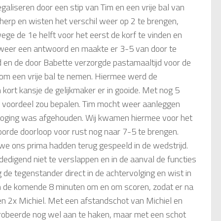
aliseren door een stip van Tim en een vrije bal van
erp en wisten het verschil weer op 2 te brengen,
ge de 1e helft voor het eerst de korf te vinden en
weer een antwoord en maakte er 3-5 van door te
d en de door Babette verzorgde pastamaaltijd voor de
 om een vrije bal te nemen. Hiermee werd de
n kort kansje de gelijkmaker er in gooide. Met nog 5
jn voordeel zou bepalen. Tim mocht weer aanleggen
lpoging was afgehouden. Wij kwamen hiermee voor het
orde doorloop voor rust nog naar 7-5 te brengen.
we ons prima hadden terug gespeeld in de wedstrijd.
edigend niet te verslappen en in de aanval de functies
ng de tegenstander direct in de achtervolging en wist in
en de komende 8 minuten om en om scoren, zodat er na
n 2x Michiel. Met een afstandschot van Michiel en
 probeerde nog wel aan te haken, maar met een schot