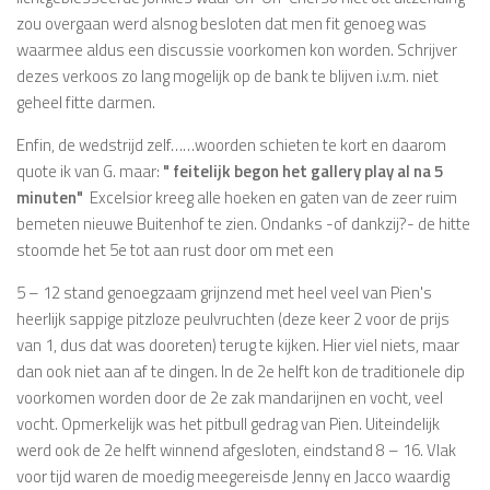
zou overgaan werd alsnog besloten dat men fit genoeg was
waarmee aldus een discussie voorkomen kon worden. Schrijver
dezes verkoos zo lang mogelijk op de bank te blijven i.v.m. niet
geheel fitte darmen.
Enfin, de wedstrijd zelf……woorden schieten te kort en daarom
quote ik van G. maar:
" feitelijk begon het gallery play al na 5
minuten"
Excelsior kreeg alle hoeken en gaten van de zeer ruim
bemeten nieuwe Buitenhof te zien. Ondanks -of dankzij?- de hitte
stoomde het 5e tot aan rust door om met een
5 – 12 stand genoegzaam grijnzend met heel veel van Pien's
heerlijk sappige pitzloze peulvruchten (deze keer 2 voor de prijs
van 1, dus dat was dooreten) terug te kijken. Hier viel niets, maar
dan ook niet aan af te dingen. In de 2e helft kon de traditionele dip
voorkomen worden door de 2e zak mandarijnen en vocht, veel
vocht. Opmerkelijk was het pitbull gedrag van Pien. Uiteindelijk
werd ook de 2e helft winnend afgesloten, eindstand 8 – 16. Vlak
voor tijd waren de moedig meegereisde Jenny en Jacco waardig