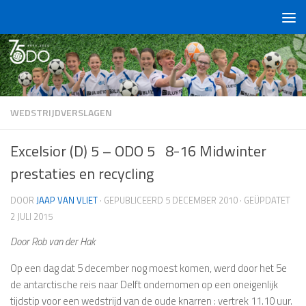
Doorgaan naar inhoud
WEDSTRIJDVERSLAGEN
Excelsior (D) 5 – ODO 5 8-16 Midwinter
prestaties en recycling
DOOR
JAAP VAN VLIET
· GEPUBLICEERD
5 DECEMBER 2010
· GEÜPDATET
2 JULI 2015
Door Rob van der Hak
Op een dag dat 5 december nog moest komen, werd door het 5e
de antarctische reis naar Delft ondernomen op een oneigenlijk
tijdstip voor een wedstrijd van de oude knarren : vertrek 11.10 uur.