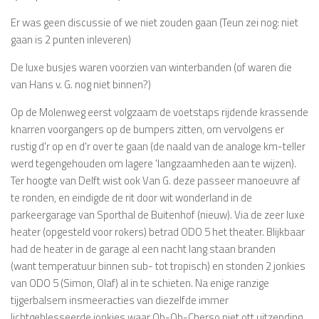
Er was geen discussie of we niet zouden gaan (Teun zei nog: niet
gaan is 2 punten inleveren)
De luxe busjes waren voorzien van winterbanden (of waren die
van Hans v. G. nog niet binnen?)
Op de Molenweg eerst volgzaam de voetstaps rijdende krassende
knarren voorgangers op de bumpers zitten, om vervolgens er
rustig d'r op en d'r over te gaan (de naald van de analoge km-teller
werd tegengehouden om lagere 'langzaamheden aan te wijzen).
Ter hoogte van Delft wist ook Van G. deze passeer manoeuvre af
te ronden, en eindigde de rit door wit wonderland in de
parkeergarage van Sporthal de Buitenhof (nieuw). Via de zeer luxe
heater (opgesteld voor rokers) betrad ODO 5 het theater. Blijkbaar
had de heater in de garage al een nacht lang staan branden
(want temperatuur binnen sub- tot tropisch) en stonden 2 jonkies
van ODO 5 (Simon, Olaf) al in te schieten. Na enige ranzige
tijgerbalsem insmeeracties van diezelfde immer
lichtgeblesseerde jonkies waar Oh-Oh-Cherso niet ott uitzending