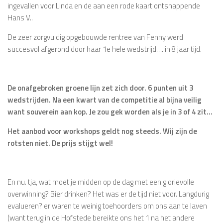
ingevallen voor Linda en de aan een rode kaart ontsnappende
Hans V..
De zeer zorgvuldig opgebouwde rentree van Fenny werd
succesvol afgerond door haar 1e hele wedstrijd…. in 8 jaar tijd.
De onafgebroken groene lijn zet zich door. 6 punten uit 3
wedstrijden. Na een kwart van de competitie al bijna veilig
want souverein aan kop. Je zou gek worden als je in 3 of 4 zit…
Het aanbod voor workshops geldt nog steeds. Wij zijn de
rotsten niet. De prijs stijgt wel!
En nu. tja, wat moet je midden op de dag met een glorievolle
overwinning? Bier drinken? Het was er de tijd niet voor. Langdurig
evalueren? er waren te weinig toehoorders om ons aan te laven
(want terug in de Hofstede bereikte ons het 1 na het andere