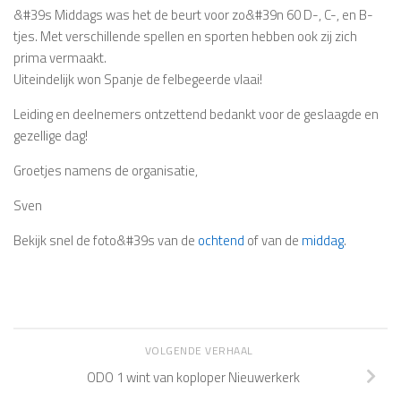
&#39s Middags was het de beurt voor zo&#39n 60 D-, C-, en B-
tjes. Met verschillende spellen en sporten hebben ook zij zich
prima vermaakt.
Uiteindelijk won Spanje de felbegeerde vlaai!
Leiding en deelnemers ontzettend bedankt voor de geslaagde en
gezellige dag!
Groetjes namens de organisatie,
Sven
Bekijk snel de foto&#39s van de
ochtend
of van de
middag
.
VOLGENDE VERHAAL
ODO 1 wint van koploper Nieuwerkerk