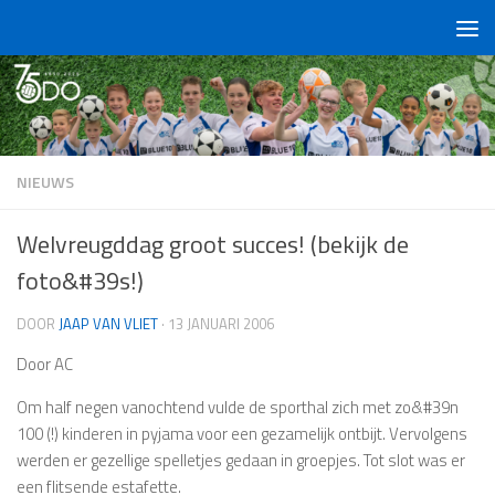
Doorgaan naar inhoud
NIEUWS
Welvreugddag groot succes! (bekijk de
foto&#39s!)
DOOR
JAAP VAN VLIET
·
13 JANUARI 2006
Door AC
Om half negen vanochtend vulde de sporthal zich met zo&#39n
100 (!) kinderen in pyjama voor een gezamelijk ontbijt. Vervolgens
werden er gezellige spelletjes gedaan in groepjes. Tot slot was er
een flitsende estafette.