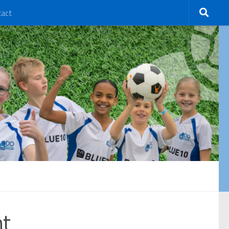
tact
ht