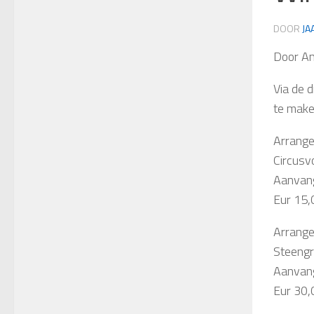
DOOR
JA
Door A
Via de 
te make
Arrang
Circusv
Aanvan
Eur 15,
Arrang
Steengri
Aanvang
Eur 30,