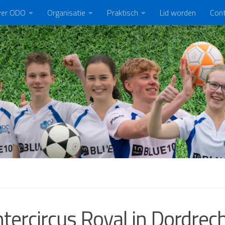
er ODO
Organisatie
Praktisch
Lid worden
Con
tercircus Royal in Dordrec