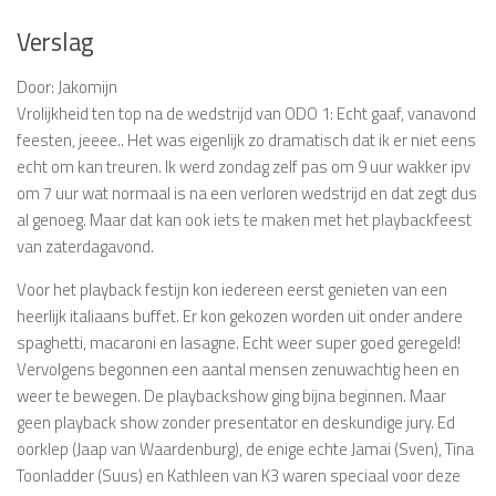
Verslag
Door: Jakomijn
Vrolijkheid ten top na de wedstrijd van ODO 1: Echt gaaf, vanavond
feesten, jeeee.. Het was eigenlijk zo dramatisch dat ik er niet eens
echt om kan treuren. Ik werd zondag zelf pas om 9 uur wakker ipv
om 7 uur wat normaal is na een verloren wedstrijd en dat zegt dus
al genoeg. Maar dat kan ook iets te maken met het playbackfeest
van zaterdagavond.
Voor het playback festijn kon iedereen eerst genieten van een
heerlijk italiaans buffet. Er kon gekozen worden uit onder andere
spaghetti, macaroni en lasagne. Echt weer super goed geregeld!
Vervolgens begonnen een aantal mensen zenuwachtig heen en
weer te bewegen. De playbackshow ging bijna beginnen. Maar
geen playback show zonder presentator en deskundige jury. Ed
oorklep (Jaap van Waardenburg), de enige echte Jamai (Sven), Tina
Toonladder (Suus) en Kathleen van K3 waren speciaal voor deze