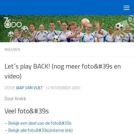
Doorgaan naar inhoud
NIEUWS
Let´s play BACK! (nog meer foto&#39s en
video)
DOOR
JAAP VAN VLIET
·
12 NOVEMBER 2005
Door André
Veel foto&#39s
– Bekijk een deel van de foto&#39s
– Bekijk alle foto&#39s(externe link)