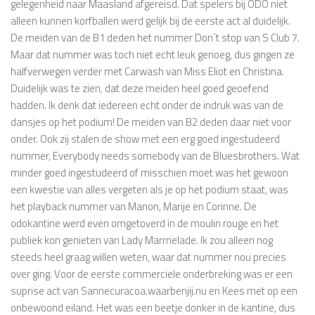
gelegenheid naar Maasland afgereisd. Dat spelers bij ODO niet
alleen kunnen korfballen werd gelijk bij de eerste act al duidelijk.
De meiden van de B1 deden het nummer Don´t stop van S Club 7.
Maar dat nummer was toch niet echt leuk genoeg, dus gingen ze
halfverwegen verder met Carwash van Miss Eliot en Christina.
Duidelijk was te zien, dat deze meiden heel goed geoefend
hadden. Ik denk dat iedereen echt onder de indruk was van de
dansjes op het podium! De meiden van B2 deden daar niet voor
onder. Ook zij stalen de show met een erg goed ingestudeerd
nummer, Everybody needs somebody van de Bluesbrothers. Wat
minder goed ingestudeerd of misschien moet was het gewoon
een kwestie van alles vergeten als je op het podium staat, was
het playback nummer van Manon, Marije en Corinne. De
odokantine werd even omgetoverd in de moulin rouge en het
publiek kon genieten van Lady Marmelade. Ik zou alleen nog
steeds heel graag willen weten, waar dat nummer nou precies
over ging. Voor de eerste commerciele onderbreking was er een
suprise act van Sannecuracoa.waarbenjij.nu en Kees met op een
onbewoond eiland. Het was een beetje donker in de kantine, dus