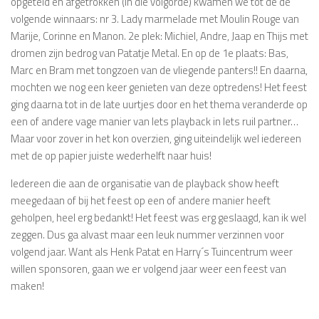
opgeteld en afgetrokken (in die volgorde) kwamen we tot de de
volgende winnaars: nr 3. Lady marmelade met Moulin Rouge van
Marije, Corinne en Manon. 2e plek: Michiel, Andre, Jaap en Thijs met
dromen zijn bedrog van Patatje Metal. En op de 1e plaats: Bas,
Marc en Bram met tongzoen van de vliegende panters!! En daarna,
mochten we nog een keer genieten van deze optredens! Het feest
ging daarna tot in de late uurtjes door en het thema veranderde op
een of andere vage manier van lets playback in lets ruil partner…
Maar voor zover in het kon overzien, ging uiteindelijk wel iedereen
met de op papier juiste wederhelft naar huis!
Iedereen die aan de organisatie van de playback show heeft
meegedaan of bij het feest op een of andere manier heeft
geholpen, heel erg bedankt! Het feest was erg geslaagd, kan ik wel
zeggen. Dus ga alvast maar een leuk nummer verzinnen voor
volgend jaar. Want als Henk Patat en Harry´s Tuincentrum weer
willen sponsoren, gaan we er volgend jaar weer een feest van
maken!