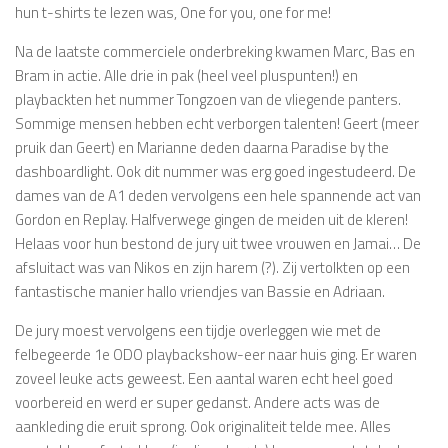
hun t-shirts te lezen was, One for you, one for me!
Na de laatste commerciele onderbreking kwamen Marc, Bas en
Bram in actie. Alle drie in pak (heel veel pluspunten!) en
playbackten het nummer Tongzoen van de vliegende panters.
Sommige mensen hebben echt verborgen talenten! Geert (meer
pruik dan Geert) en Marianne deden daarna Paradise by the
dashboardlight. Ook dit nummer was erg goed ingestudeerd. De
dames van de A1 deden vervolgens een hele spannende act van
Gordon en Replay. Halfverwege gingen de meiden uit de kleren!
Helaas voor hun bestond de jury uit twee vrouwen en Jamai… De
afsluitact was van Nikos en zijn harem (?). Zij vertolkten op een
fantastische manier hallo vriendjes van Bassie en Adriaan.
De jury moest vervolgens een tijdje overleggen wie met de
felbegeerde 1e ODO playbackshow-eer naar huis ging. Er waren
zoveel leuke acts geweest. Een aantal waren echt heel goed
voorbereid en werd er super gedanst. Andere acts was de
aankleding die eruit sprong. Ook originaliteit telde mee. Alles