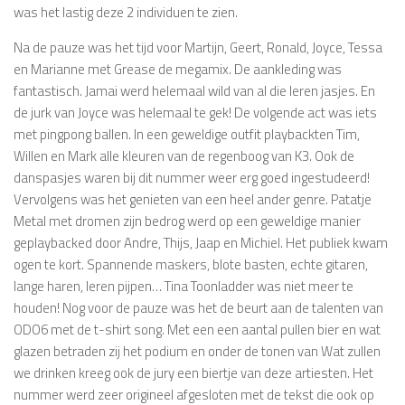
was het lastig deze 2 individuen te zien.
Na de pauze was het tijd voor Martijn, Geert, Ronald, Joyce, Tessa
en Marianne met Grease de megamix. De aankleding was
fantastisch. Jamai werd helemaal wild van al die leren jasjes. En
de jurk van Joyce was helemaal te gek! De volgende act was iets
met pingpong ballen. In een geweldige outfit playbackten Tim,
Willen en Mark alle kleuren van de regenboog van K3. Ook de
danspasjes waren bij dit nummer weer erg goed ingestudeerd!
Vervolgens was het genieten van een heel ander genre. Patatje
Metal met dromen zijn bedrog werd op een geweldige manier
geplaybacked door Andre, Thijs, Jaap en Michiel. Het publiek kwam
ogen te kort. Spannende maskers, blote basten, echte gitaren,
lange haren, leren pijpen… Tina Toonladder was niet meer te
houden! Nog voor de pauze was het de beurt aan de talenten van
ODO6 met de t-shirt song. Met een een aantal pullen bier en wat
glazen betraden zij het podium en onder de tonen van Wat zullen
we drinken kreeg ook de jury een biertje van deze artiesten. Het
nummer werd zeer origineel afgesloten met de tekst die ook op