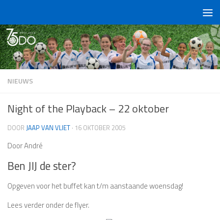
Doorgaan naar inhoud
NIEUWS
Night of the Playback – 22 oktober
DOOR
JAAP VAN VLIET
·
16 OKTOBER 2005
Door André
Ben JIJ de ster?
Opgeven voor het buffet kan t/m aanstaande woensdag!
Lees verder onder de flyer.