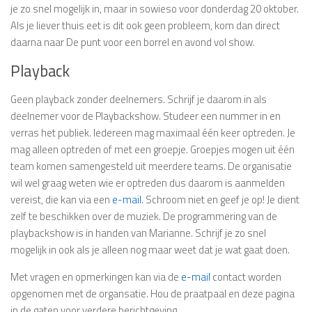
je zo snel mogelijk in, maar in sowieso voor donderdag 20 oktober.
Als je liever thuis eet is dit ook geen probleem, kom dan direct
daarna naar De punt voor een borrel en avond vol show.
Playback
Geen playback zonder deelnemers. Schrijf je daarom in als
deelnemer voor de Playbackshow. Studeer een nummer in en
verras het publiek. Iedereen mag maximaal één keer optreden. Je
mag alleen optreden of met een groepje. Groepjes mogen uit één
team komen samengesteld uit meerdere teams. De organisatie
wil wel graag weten wie er optreden dus daarom is aanmelden
vereist, die kan via een
e-mail
. Schroom niet en geef je op! Je dient
zelf te beschikken over de muziek. De programmering van de
playbackshow is in handen van Marianne. Schrijf je zo snel
mogelijk in ook als je alleen nog maar weet dat je wat gaat doen.
Met vragen en opmerkingen kan via de
e-mail
contact worden
opgenomen met de organsatie. Hou de praatpaal en deze pagina
in de gaten voor verdere berichtgeving.