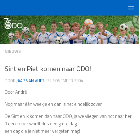
Doorgaan naar inhoud
NIEUWS
Sint en Piet komen naar ODO!
DOOR
JAAP VAN VLIET
·
22 NOVEMBER 2004
Door André
Nog maar één weekje en dan is het eindelijk zover,
De Sint en ik komen dan naar ODO, ja we vliegen van hot naar her!
1 december wordt dus een grote dag
een dag die je niet meer vergeten mag!