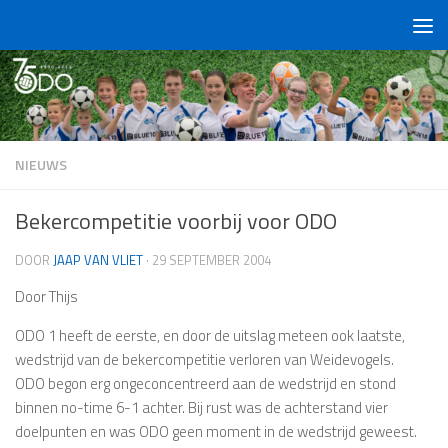
Doorgaan naar inhoud
NIEUWS
Bekercompetitie voorbij voor ODO
DOOR
JAAP VAN VLIET
·
29 SEPTEMBER 2004
Door Thijs
ODO 1 heeft de eerste, en door de uitslag meteen ook laatste,
wedstrijd van de bekercompetitie verloren van Weidevogels.
ODO begon erg ongeconcentreerd aan de wedstrijd en stond
binnen no-time 6-1 achter. Bij rust was de achterstand vier
doelpunten en was ODO geen moment in de wedstrijd geweest.