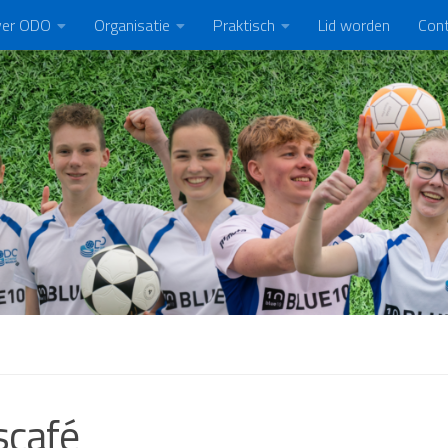
er ODO
Organisatie
Praktisch
Lid worden
Con
scafé