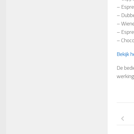
– Espr
– Dubbe
– Wien
– Espr
– Choco
Bekijk h
De bedi
werking