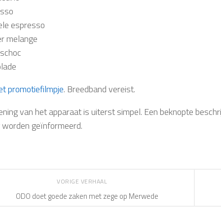
esso
le espresso
er melange
eschoc
lade
et promotiefilmpje
. Breedband vereist.
ening van het apparaat is uiterst simpel. Een beknopte beschri
 worden geïnformeerd.
VORIGE VERHAAL
ODO doet goede zaken met zege op Merwede