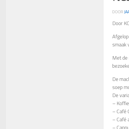
DOOR
JA
Door K
Afgelop
smaak v
Met de 
bezoeke
De mach
soep mo
De vari
– Koffie
– Café
– Café 
– Cappu