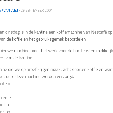
AP VAN VLIET
·
29 SEPTEMBER 2004
C
en dinsdag is in de kantine een koffiemachine van Nescafé op 
an de koffie en het gebruiksgemak beoordelen.
nieuwe machine moet het werk voor de bardiensten makkelijk
rs van de kantine.
ine die we op proef krijgen maakt acht soorten koffie en wa
et door deze machine worden verzorgd.
anten:
 Crème
au Lait
ccino