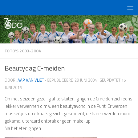
Doorgaan naar inhoud
FOTO'S 2003-2004
Beautydag C-meiden
DOOR
JAAP VAN VLIET
· GEPUBLICEERD
29 JUNI 2004
· GEÜPDATET
15
JUNI 2015
Om het seizoen gezellig af te sluiten, gingen de Cmeiden zich eens
lekker verwennen d.m.v. een beautyavond in de Punt. Er werden
maskertjes op elkaars gezicht gesmeerd, de haren werden mooi
gekamd, uiteraard ontbrak er geen make-up.
Na het eten gingen