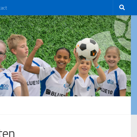
tact
ten