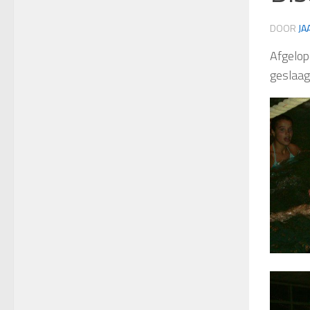
DOOR
JA
Afgelop
geslaag