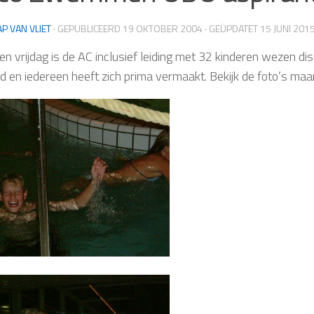
AP VAN VLIET
· GEPUBLICEERD
19 OKTOBER 2004
· GEÜPDATET
15 JUNI 201
en vrijdag is de AC inclusief leiding met 32 kinderen wezen 
d en iedereen heeft zich prima vermaakt. Bekijk de foto’s maa