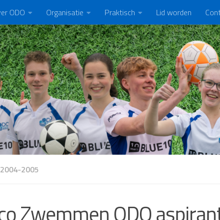
er ODO
Organisatie
Praktisch
Lid worden
Con
 2004-2005
sco Zwemmen ODO aspiran