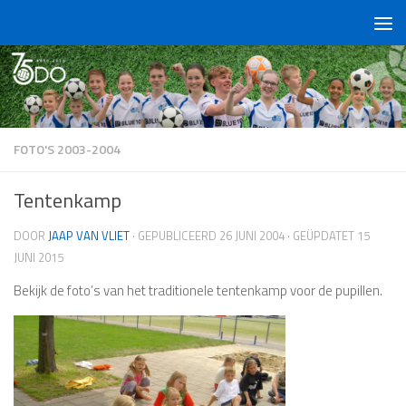
Doorgaan naar inhoud
FOTO'S 2003-2004
Tentenkamp
DOOR
JAAP VAN VLIET
· GEPUBLICEERD
26 JUNI 2004
· GEÜPDATET
15
JUNI 2015
Bekijk de foto’s van het traditionele tentenkamp voor de pupillen.